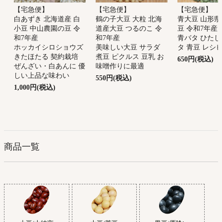
【宅急便】
【宅急便】
【宅急便】
鶴の子大豆 大粒 北海
青大豆 山形県
白あずき 北海道産 白
道産大豆 つるのこ 令
豆 令和7年産
小豆 中山農園の豆 令
和7年産
青バタ ひたし
和7年産
美味しい大豆 サラダ
タ 青豆 レシ
ホッカイシロショウズ
煮豆 ピクルス 豆乳 お
きたほたる 契約栽培
650円(税込)
味噌作りに最適
ぜんざい・白あんに 優
しい上品な味わい
550円(税込)
1,000円(税込)
商品一覧