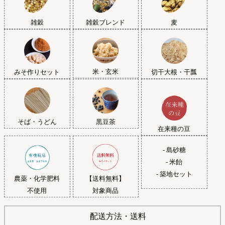
雑穀
雑穀ブレンド
麦
米・玄米
みそ作りセット
切干大根・干瓢
黒豆茶
そば・うどん
在来種の豆
- 島砂糖
- 米飴
- 築地セット
農薬・化学肥料
【送料無料】
不使用
対象商品
配送方法・送料