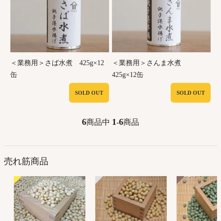
＜業務用＞さば水煮 425g×12
＜業務用＞さんま水煮
缶
425g×12缶
SOLD OUT
SOLD OUT
6
1
6
商品中
-
商品
売れ筋商品