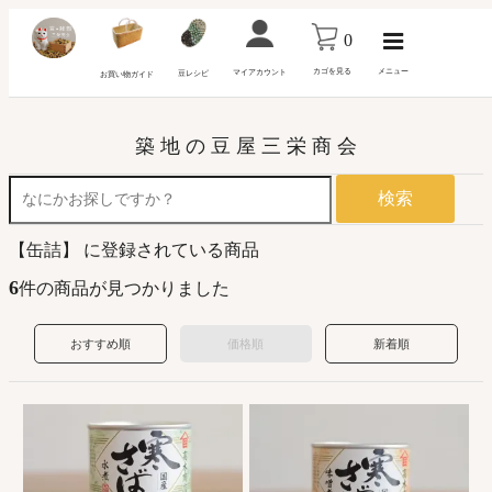
0
カゴを見る
メニュー
マイアカウント
豆レシピ
お買い物ガイド
築 地 の 豆 屋 三 栄 商 会
検索
【缶詰】 に登録されている商品
6
件の商品が見つかりました
おすすめ順
価格順
新着順