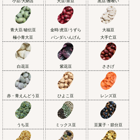
小豆/大納言
大豆/茶豆
黒豆/雁喰い
青大豆/秘伝豆
金時/虎豆/うずら
大福豆
極小青大豆
パンダ/いんげん
大手亡豆
白花豆
紫花豆
ささげ
赤・青えんどう豆
ひよこ豆
レンズ豆
うち豆
ミックス豆
豆菓子・節分豆