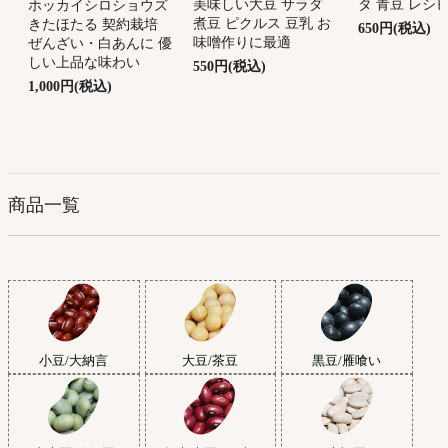
美味しい大豆 サラダ
タ 青豆 レシ
ホッカイシロショウズ
煮豆 ピクルス 豆乳 お
きたほたる 契約栽培
650円(税込)
味噌作りに最適
ぜんざい・白あんに 優
しい上品な味わい
550円(税込)
1,000円(税込)
商品一覧
小豆/大納言
大豆/茶豆
黒豆/雁喰い