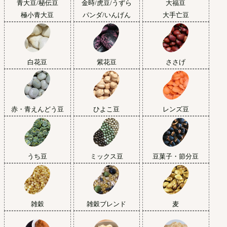
青大豆/秘伝豆
金時/虎豆/うずら
大福豆
極小青大豆
パンダ/いんげん
大手亡豆
白花豆
紫花豆
ささげ
赤・青えんどう豆
ひよこ豆
レンズ豆
うち豆
ミックス豆
豆菓子・節分豆
雑穀
雑穀ブレンド
麦