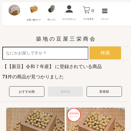
0
カゴを見る
メニュー
マイアカウント
豆レシピ
お買い物ガイド
築 地 の 豆 屋 三 栄 商 会
検索
【【新豆】令和７年産】 に登録されている商品
71
件の商品が見つかりました
おすすめ順
価格順
新着順