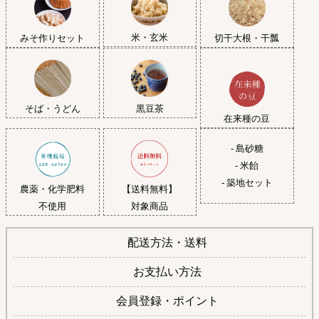
米・玄米
みそ作りセット
切干大根・干瓢
黒豆茶
そば・うどん
在来種の豆
- 島砂糖
- 米飴
- 築地セット
農薬・化学肥料
【送料無料】
不使用
対象商品
配送方法・送料
お支払い方法
会員登録・ポイント