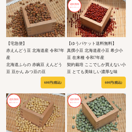
【宅急便】
【ゆうパケット送料無料】
赤えんどう豆 北海道産 令和7年
真撰小豆 北海道産小豆 希少小
産
豆 在来種 令和7年産
北海道ふらの 赤豌豆 えんどう
契約栽培 ここでしか買えない小
豆 豆かん みつ豆の豆
豆 とても美味しい濃厚な味
600円(税込)
600円(税込)