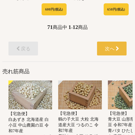
650円(税込)
600円(税込)
71
1
12
商品中
-
商品
戻る
次へ
売れ筋商品
【宅急便】
【宅急便】
【宅急便】
鶴の子大豆 大粒 北海
青大豆 山形県
白あずき 北海道産 白
道産大豆 つるのこ 令
豆 令和7年産
小豆 中山農園の豆 令
和7年産
青バタ ひたし
和7年産