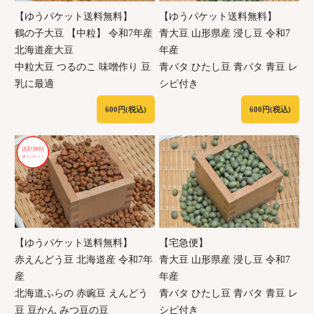
【ゆうパケット送料無料】
【ゆうパケット送料無料】
鶴の子大豆 【中粒】 令和7年産
青大豆 山形県産 浸し豆 令和7
北海道産大豆
年産
中粒大豆 つるのこ 味噌作り 豆
青バタ ひたし豆 青バタ 青豆 レ
乳に最適
シピ付き
600円(税込)
600円(税込)
【宅急便】
【ゆうパケット送料無料】
青大豆 山形県産 浸し豆 令和7
赤えんどう豆 北海道産 令和7年
年産
産
青バタ ひたし豆 青バタ 青豆 レ
北海道ふらの 赤豌豆 えんどう
シピ付き
豆 豆かん みつ豆の豆