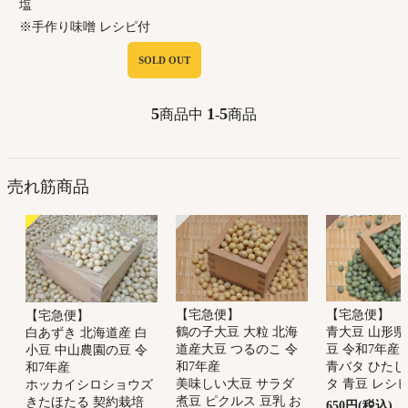
塩
※手作り味噌 レシピ付
SOLD OUT
5
1
5
商品中
-
商品
売れ筋商品
【宅急便】
【宅急便】
【宅急便】
鶴の子大豆 大粒 北海
青大豆 山形県
白あずき 北海道産 白
道産大豆 つるのこ 令
豆 令和7年産
小豆 中山農園の豆 令
和7年産
青バタ ひたし
和7年産
美味しい大豆 サラダ
タ 青豆 レシ
ホッカイシロショウズ
煮豆 ピクルス 豆乳 お
きたほたる 契約栽培
650円(税込)