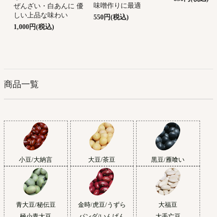
味噌作りに最適
ぜんざい・白あんに 優
しい上品な味わい
550円(税込)
1,000円(税込)
商品一覧
小豆/大納言
大豆/茶豆
黒豆/雁喰い
青大豆/秘伝豆
金時/虎豆/うずら
大福豆
極小青大豆
パンダ/いんげん
大手亡豆