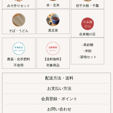
米・玄米
みそ作りセット
切干大根・干瓢
黒豆茶
そば・うどん
在来種の豆
- 島砂糖
- 米飴
- 築地セット
農薬・化学肥料
【送料無料】
不使用
対象商品
配送方法・送料
お支払い方法
会員登録・ポイント
お問い合わせ