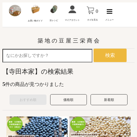
0
カゴを見る
メニュー
マイアカウント
豆レシピ
お買い物ガイド
築 地 の 豆 屋 三 栄 商 会
検索
【寺田本家】の検索結果
5
件の商品が見つかりました
おすすめ順
価格順
新着順