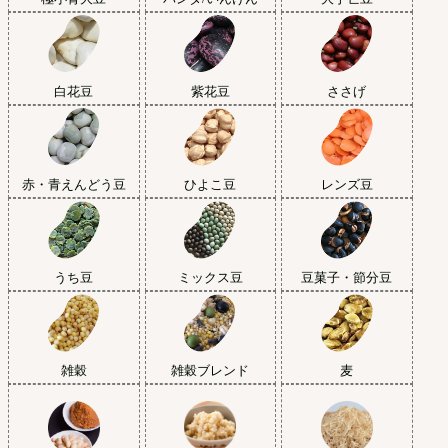
白花豆
紫花豆
ささげ
赤・青えんどう豆
ひよこ豆
レンズ豆
うち豆
ミックス豆
豆菓子・節分豆
雑穀
雑穀ブレンド
麦