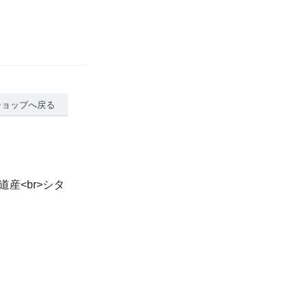
ショップへ戻る
道産<br>シタ