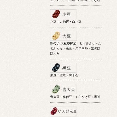
小豆・大納言・白小豆
鶴の子(大粒)(中粒)・とよまさり・た
まふくら・茶豆・スズマル・里のほ
ほえみ
黒豆・雁喰・黒千石
青大豆・秘伝豆・くらかけ豆・黒神