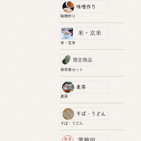
味噌作り
米・玄米
保存食セット
麦茶
そば・うどん