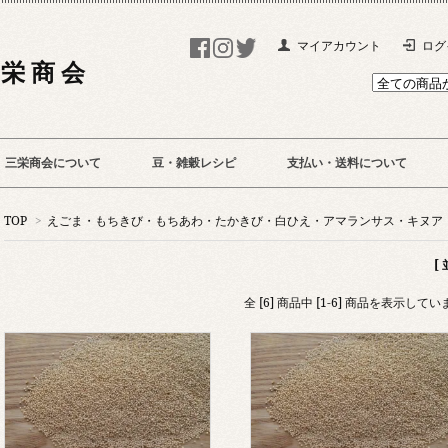
マイアカウント
ログ
 栄 商 会
三栄商会について
豆・雑穀レシピ
支払い・送料について
TOP
>
えごま・もちきび・もちあわ・たかきび・白ひえ・アマランサス・キヌア
[
全 [6] 商品中 [1-6] 商品を表示してい