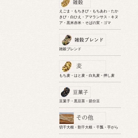
えごま・もちきび・もちあわ・たか
きび・白ひえ・アマランサス・キヌ
ア・黒米赤米・そばの実・ゴマ
雑穀ブレンド
もち麦・はと麦・白丸麦・押し麦
豆菓子・黒豆茶・節分豆
切干大根・割干大根・干瓢・芋がら