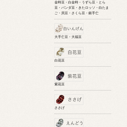
金時豆・白金時・うずら豆・とら
豆・パンダ豆・きたロッソ・白たま
ご・貝豆・さくら豆・銀手亡
大手亡豆・大福豆
白花豆
紫花豆
ささげ