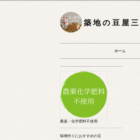
築 地 の 豆 屋 三
ホーム
農薬・化学肥料不使用
味噌作りにおすすめの豆