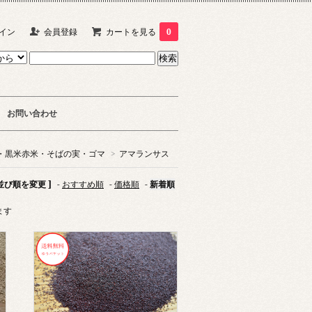
イン
会員登録
カートを見る
0
お問い合わせ
・黒米赤米・そばの実・ゴマ
>
アマランサス
 並び順を変更 ]
-
おすすめ順
-
価格順
-
新着順
ます