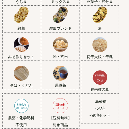
うち豆
ミックス豆
豆菓子・節分豆
雑穀
雑穀ブレンド
麦
米・玄米
みそ作りセット
切干大根・干瓢
黒豆茶
そば・うどん
在来種の豆
- 島砂糖
- 米飴
- 築地セット
農薬・化学肥料
【送料無料】
不使用
対象商品