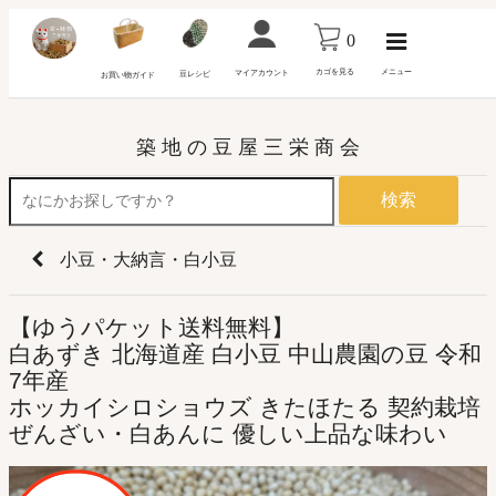
0
カゴを見る
メニュー
マイアカウント
豆レシピ
お買い物ガイド
築 地 の 豆 屋 三 栄 商 会
検索
小豆・大納言・白小豆
【ゆうパケット送料無料】
白あずき 北海道産 白小豆 中山農園の豆 令和
7年産
ホッカイシロショウズ きたほたる 契約栽培
ぜんざい・白あんに 優しい上品な味わい