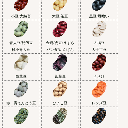
小豆/大納言
大豆/茶豆
黒豆/雁喰い
青大豆/秘伝豆
金時/虎豆/うずら
大福豆
極小青大豆
パンダ/いんげん
大手亡豆
白花豆
紫花豆
ささげ
赤・青えんどう豆
ひよこ豆
レンズ豆