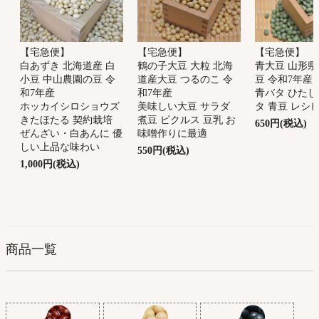
【宅急便】
【宅急便】
【宅急便】
鶴の子大豆 大粒 北海
青大豆 山形県
白あずき 北海道産 白
道産大豆 つるのこ 令
豆 令和7年産
小豆 中山農園の豆 令
和7年産
青バタ ひたし
和7年産
美味しい大豆 サラダ
タ 青豆 レシ
ホッカイシロショウズ
煮豆 ピクルス 豆乳 お
きたほたる 契約栽培
650円(税込)
味噌作りに最適
ぜんざい・白あんに 優
しい上品な味わい
550円(税込)
1,000円(税込)
商品一覧