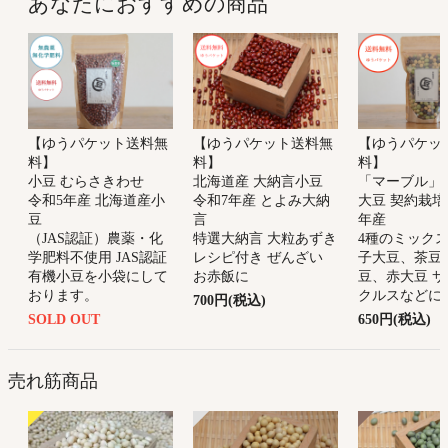
あなたにおすすめの商品
【ゆうパケット送料無
【ゆうパケット送料無
【ゆうパケッ
料】
料】
料】
小豆 むらさきわせ
北海道産 大納言小豆
「マーブル」
令和5年産 北海道産小
令和7年産 とよみ大納
大豆 契約栽培
豆
言
年産
（JAS認証）農薬・化
特選大納言 大粒あずき
4種のミックス
学肥料不使用 JAS認証
レシピ付き ぜんざい
子大豆、茶豆
有機小豆を小袋にして
お赤飯に
豆、赤大豆 
おります。
クルスなどに
700円(税込)
SOLD OUT
650円(税込)
売れ筋商品