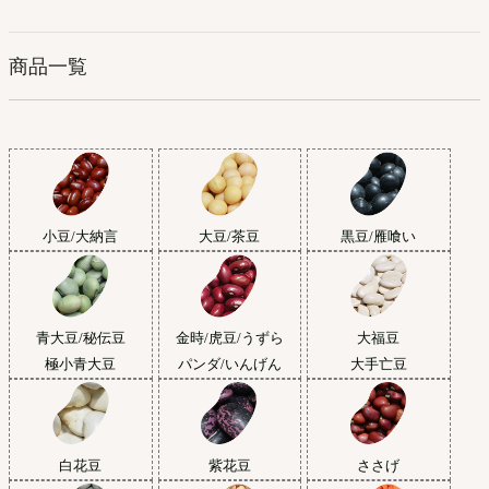
商品一覧
小豆/大納言
大豆/茶豆
黒豆/雁喰い
青大豆/秘伝豆
金時/虎豆/うずら
大福豆
極小青大豆
パンダ/いんげん
大手亡豆
白花豆
紫花豆
ささげ