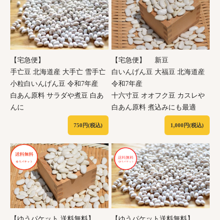
【宅急便】
【宅急便】 新豆
手亡豆 北海道産 大手亡 雪手亡
白いんげん豆 大福豆 北海道産
小粒白いんげん豆 令和7年産
令和7年産
白あん原料 サラダや煮豆 白あ
十六寸豆 オオフク豆 カスレや
んに
白あん原料 煮込みにも最適
750円(税込)
1,000円(税込)
【ゆうパケット 送料無料】
【ゆうパケット送料無料】