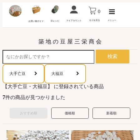
0
カゴを見る
メニュー
マイアカウント
豆レシピ
お買い物ガイド
築 地 の 豆 屋 三 栄 商 会
検索
大手亡豆
大福豆
【大手亡豆・大福豆】 に登録されている商品
7
件の商品が見つかりました
おすすめ順
価格順
新着順