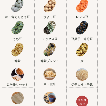
赤・青えんどう豆
ひよこ豆
レンズ豆
うち豆
ミックス豆
豆菓子・節分豆
雑穀
雑穀ブレンド
麦
米・玄米
みそ作りセット
切干大根・干瓢