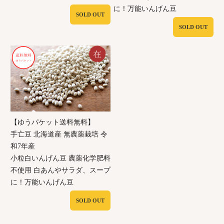
に！万能いんげん豆
SOLD OUT
SOLD OUT
【ゆうパケット送料無料】
手亡豆 北海道産 無農薬栽培 令
和7年産
小粒白いんげん豆 農薬化学肥料
不使用 白あんやサラダ、スープ
に！万能いんげん豆
SOLD OUT