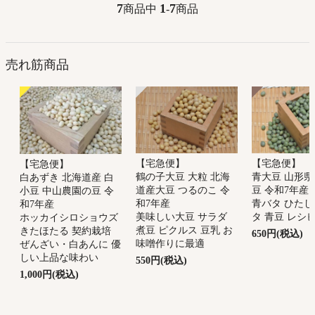
7
1
7
商品中
-
商品
売れ筋商品
【宅急便】
【宅急便】
【宅急便】
鶴の子大豆 大粒 北海
青大豆 山形県
白あずき 北海道産 白
道産大豆 つるのこ 令
豆 令和7年産
小豆 中山農園の豆 令
和7年産
青バタ ひたし
和7年産
美味しい大豆 サラダ
タ 青豆 レシ
ホッカイシロショウズ
煮豆 ピクルス 豆乳 お
きたほたる 契約栽培
650円(税込)
味噌作りに最適
ぜんざい・白あんに 優
しい上品な味わい
550円(税込)
1,000円(税込)