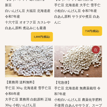
新豆
手亡豆 北海道産 大手亡 雪手亡
白いんげん豆 大福豆 北海道産
小粒白いんげん豆 令和7年産
令和7年産
白あん原料 サラダや煮豆 白あ
十六寸豆 オオフク豆 カスレや
んに
白あん原料 煮込みにも最適
750円(税込)
1,000円(税込)
【業務用 送料無料】
【宅急便】
手亡豆 30㎏ 北海道産 雪手亡豆
手亡豆 北海道産 無農薬栽培 令
令和6年産
和7年産
大手亡豆 業務用 白餡原料 正味
小粒白いんげん豆 農薬化学肥料
30㎏ 小粒いんげん豆
不使用 白あんやサラダ、スープ