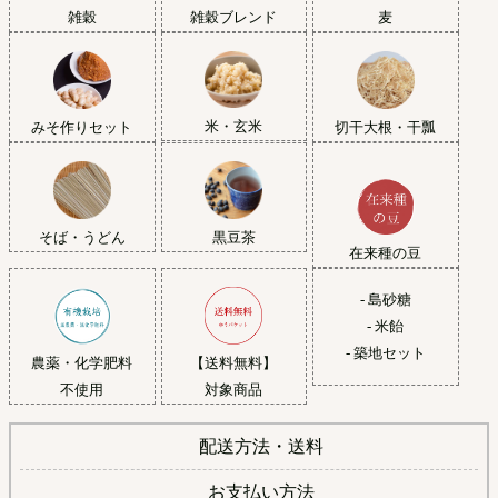
雑穀
雑穀ブレンド
麦
米・玄米
みそ作りセット
切干大根・干瓢
黒豆茶
そば・うどん
在来種の豆
- 島砂糖
- 米飴
- 築地セット
農薬・化学肥料
【送料無料】
不使用
対象商品
配送方法・送料
お支払い方法