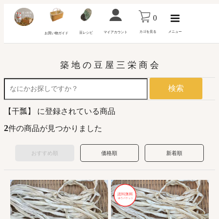
0
カゴを見る
メニュー
マイアカウント
豆レシピ
お買い物ガイド
築 地 の 豆 屋 三 栄 商 会
検索
【干瓢】 に登録されている商品
2
件の商品が見つかりました
おすすめ順
価格順
新着順