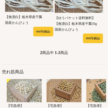
【無漂白】栃木県産干瓢
【ゆうパケット送料無料】
国産かんぴょう
【無漂白】栃木県産干瓢50g
国産かんぴょう
900円(税込)
900円(税込)
2
1
2
商品中
-
商品
売れ筋商品
【宅急便】
【宅急便】
【宅急便】