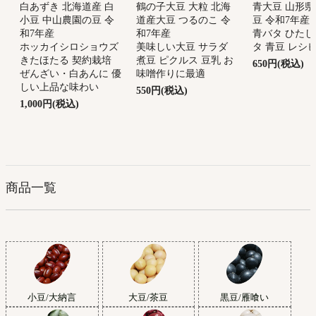
鶴の子大豆 大粒 北海
青大豆 山形県
白あずき 北海道産 白
道産大豆 つるのこ 令
豆 令和7年産
小豆 中山農園の豆 令
和7年産
青バタ ひたし
和7年産
美味しい大豆 サラダ
タ 青豆 レシ
ホッカイシロショウズ
煮豆 ピクルス 豆乳 お
きたほたる 契約栽培
650円(税込)
味噌作りに最適
ぜんざい・白あんに 優
しい上品な味わい
550円(税込)
1,000円(税込)
商品一覧
小豆/大納言
大豆/茶豆
黒豆/雁喰い