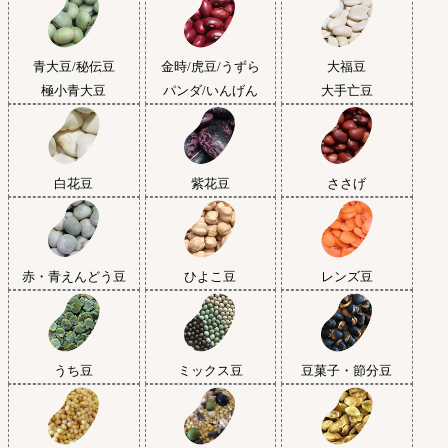
青大豆/秘伝豆
金時/虎豆/うずら
大福豆
極小青大豆
パンダ/いんげん
大手亡豆
白花豆
紫花豆
ささげ
赤・青えんどう豆
ひよこ豆
レンズ豆
うち豆
ミックス豆
豆菓子・節分豆