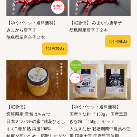
【ゆうパケット送料無料】
【宅急便】 みまから唐辛子
みまから唐辛子
徳島県産唐辛子２本
徳島県産唐辛子２本
500円(税込)
500円(税込)
【宅急便】
【ゆうパケット送料無料】
宮崎県産 天然はちみつ
国産きな粉 「150g」 国産黒豆
日本ミツバチの蜜 ”純花ひとし
きな粉 「150g」 セット
ずく” 非加熱 純度100%
大豆きな粉 栽培期間中農薬不使
純度が高いため、摂取しすぎな
用 国産大豆 国産黒豆使用