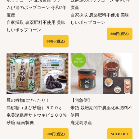
ム伊達のポップコーン 令和7年
度産
度産
自家採取 農薬肥料不使用 美味
自家採取 農薬肥料不使用 美味
しいポップコーン
しいポップコーン
800円(税込)
800円(税込)
豆の煮物にぴったり！
【宅急便】
島砂糖（きび砂糖）５００g
米飴 栽培期間中農薬化学肥料不
奄美諸島産サトウキビ１００%
使用
砂糖 薩南製糖
鹿児島県産
500円(税込)
SOLD OUT