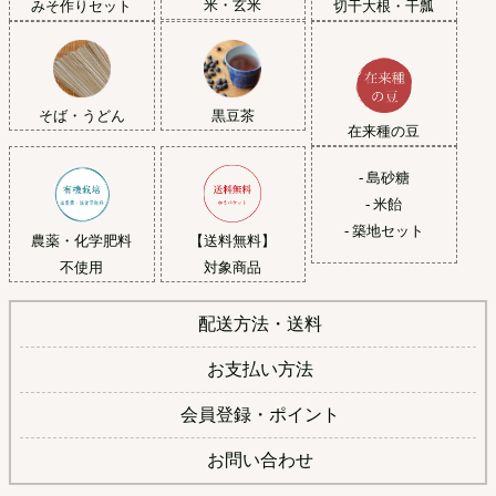
米・玄米
みそ作りセット
切干大根・干瓢
黒豆茶
そば・うどん
在来種の豆
- 島砂糖
- 米飴
- 築地セット
農薬・化学肥料
【送料無料】
不使用
対象商品
配送方法・送料
お支払い方法
会員登録・ポイント
お問い合わせ