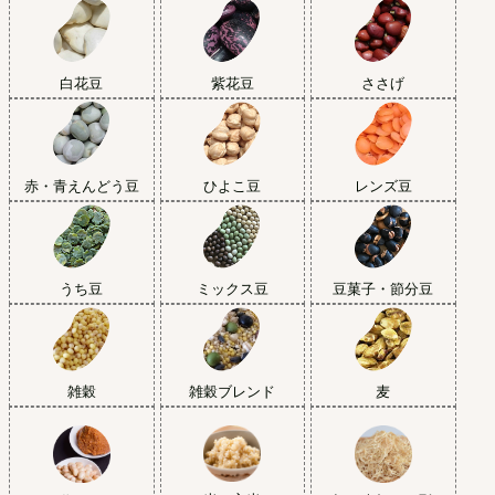
白花豆
紫花豆
ささげ
赤・青えんどう豆
ひよこ豆
レンズ豆
うち豆
ミックス豆
豆菓子・節分豆
雑穀
雑穀ブレンド
麦