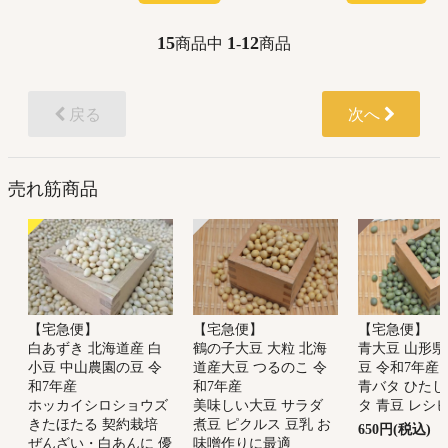
15
1
12
商品中
-
商品
戻る
次へ
売れ筋商品
【宅急便】
【宅急便】
【宅急便】
鶴の子大豆 大粒 北海
青大豆 山形県
白あずき 北海道産 白
道産大豆 つるのこ 令
豆 令和7年産
小豆 中山農園の豆 令
和7年産
青バタ ひたし
和7年産
美味しい大豆 サラダ
タ 青豆 レシ
ホッカイシロショウズ
煮豆 ピクルス 豆乳 お
きたほたる 契約栽培
650円(税込)
味噌作りに最適
ぜんざい・白あんに 優