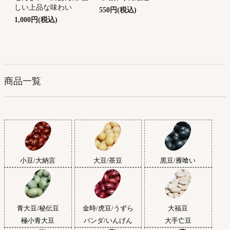
しい上品な味わい
550円(税込)
1,000円(税込)
商品一覧
小豆/大納言
大豆/茶豆
黒豆/雁喰い
青大豆/秘伝豆
金時/虎豆/うずら
大福豆
極小青大豆
パンダ/いんげん
大手亡豆