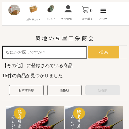
0
カゴを見る
メニュー
マイアカウント
豆レシピ
お買い物ガイド
築 地 の 豆 屋 三 栄 商 会
検索
【その他】 に登録されている商品
15
件の商品が見つかりました
おすすめ順
価格順
新着順