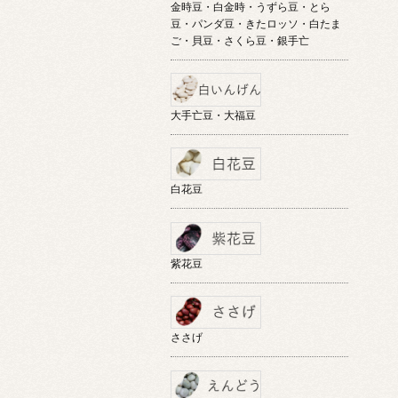
金時豆・白金時・うずら豆・とら
豆・パンダ豆・きたロッソ・白たま
ご・貝豆・さくら豆・銀手亡
大手亡豆・大福豆
白花豆
紫花豆
ささげ