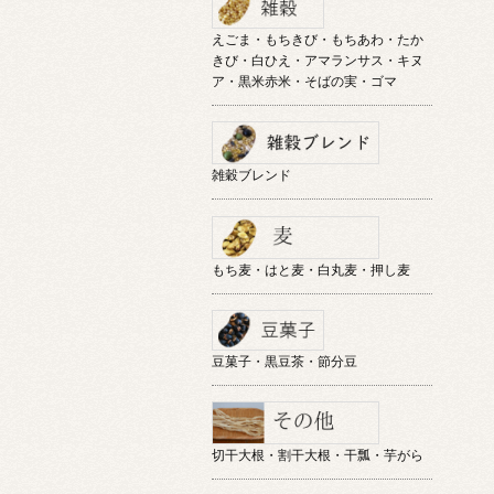
えごま・もちきび・もちあわ・たか
きび・白ひえ・アマランサス・キヌ
ア・黒米赤米・そばの実・ゴマ
雑穀ブレンド
もち麦・はと麦・白丸麦・押し麦
豆菓子・黒豆茶・節分豆
切干大根・割干大根・干瓢・芋がら