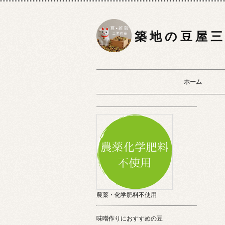
築 地 の 豆 屋 三
ホーム
農薬・化学肥料不使用
味噌作りにおすすめの豆