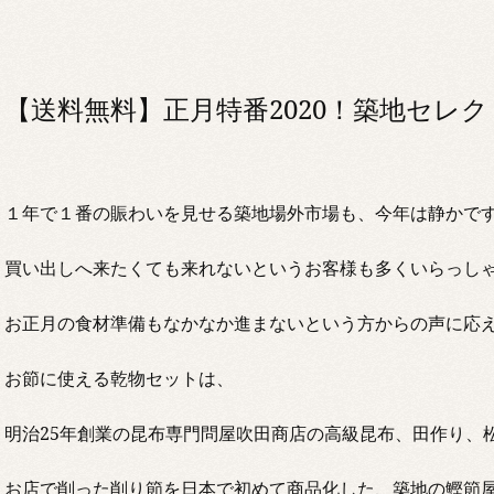
【送料無料】正月特番2020！築地セレ
１年で１番の賑わいを見せる築地場外市場も、今年は静かで
買い出しへ来たくても来れないというお客様も多くいらっし
お正月の食材準備もなかなか進まないという方からの声に応
お節に使える乾物セットは、
明治25年創業の昆布専門問屋吹田商店の高級昆布、田作り、
お店で削った削り節を日本で初めて商品化した、築地の鰹節