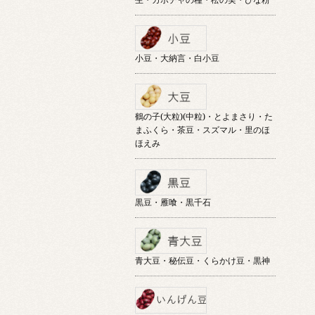
小豆・大納言・白小豆
鶴の子(大粒)(中粒)・とよまさり・た
まふくら・茶豆・スズマル・里のほ
ほえみ
黒豆・雁喰・黒千石
青大豆・秘伝豆・くらかけ豆・黒神