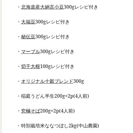
・
北海道産大納言小豆
300gレシピ付き
・
大福豆
300gレシピ付き
・
秘伝豆
300gレシピ付き
・
マーブル
300gレシピ付き
・
切干大根
100gレシピ付き
・
オリジナル十穀ブレンド
300g
・稲庭うどん半生200g×2p(4人前)
・
究極そば
200g×2p(4人前)
・特別栽培米ななつぼし2kg(中山農園)