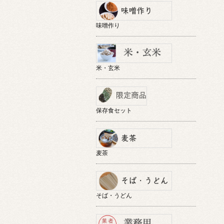
味噌作り
米・玄米
保存食セット
麦茶
そば・うどん