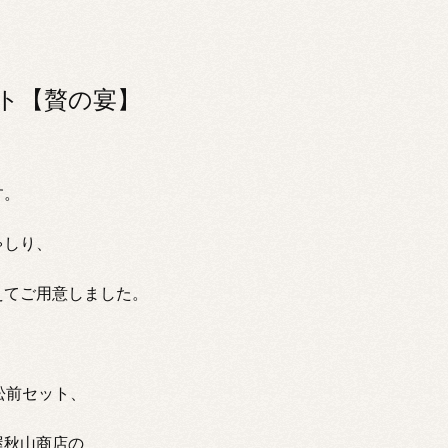
クト【贅の宴】
す。
ゃしり、
えてご用意しました。
松前セット、
屋秋山商店の