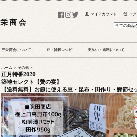
マイアカウント
ログ
 栄 商 会
三栄商会について
豆・雑穀レシピ
支払い・送料について
ホーム ＞
その他 ＞
正月特番2020
築地セレクト【贅の宴】
【送料無料】お節に使える豆・昆布・田作り・鰹節セ