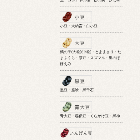
小豆・大納言・白小豆
鶴の子(大粒)(中粒)・とよまさり・た
まふくら・茶豆・スズマル・里のほ
ほえみ
黒豆・雁喰・黒千石
青大豆・秘伝豆・くらかけ豆・黒神