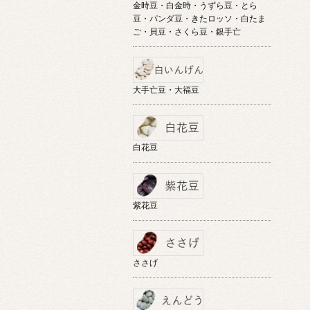
金時豆・白金時・うずら豆・とら
豆・パンダ豆・きたロッソ・白たま
ご・貝豆・さくら豆・銀手亡
大手亡豆・大福豆
白花豆
紫花豆
ささげ