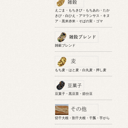
えごま・もちきび・もちあわ・たか
きび・白ひえ・アマランサス・キヌ
ア・黒米赤米・そばの実・ゴマ
雑穀ブレンド
もち麦・はと麦・白丸麦・押し麦
豆菓子・黒豆茶・節分豆
切干大根・割干大根・干瓢・芋がら