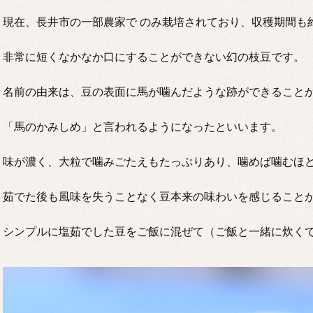
現在、長井市の一部農家で のみ栽培されており、収穫期間も
非常に短くなかなか口にすることができない幻の枝豆です。
名前の由来は、豆の表面に馬が噛んだような跡ができること
「馬のかみしめ」と言われるようになったといいます。
味が濃く、大粒で噛みごたえもたっぷりあり、噛めば噛むほ
茹でた後も風味を失うことなく豆本来の味わいを感じること
シンプルに塩茹でした豆をご飯に混ぜて（ご飯と一緒に炊く