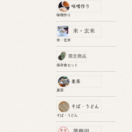
味噌作り
米・玄米
保存食セット
麦茶
そば・うどん