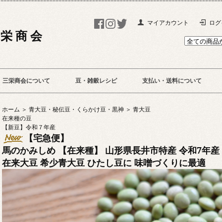
マイアカウント
ログ
 栄 商 会
三栄商会について
豆・雑穀レシピ
支払い・送料について
ホーム ＞
青大豆・秘伝豆・くらかけ豆・黒神 ＞
青大豆
在来種の豆
【新豆】令和７年産
【宅急便】
馬のかみしめ 【在来種】 山形県長井市特産 令和7年産
在来大豆 希少青大豆 ひたし豆に 味噌づくりに最適