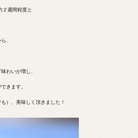
約２週間程度と
から、
ど味わいが増し、
ができます。
でも）、美味しく頂きました！