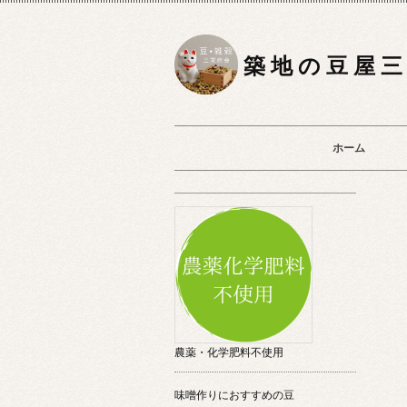
築 地 の 豆 屋 三
ホーム
農薬・化学肥料不使用
味噌作りにおすすめの豆