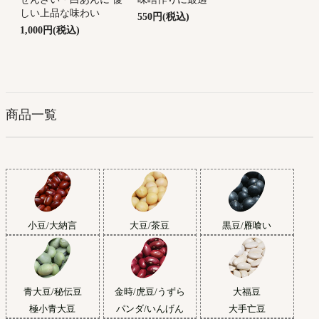
しい上品な味わい
550円(税込)
1,000円(税込)
商品一覧
小豆/大納言
大豆/茶豆
黒豆/雁喰い
青大豆/秘伝豆
金時/虎豆/うずら
大福豆
極小青大豆
パンダ/いんげん
大手亡豆