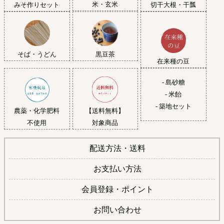
米・玄米
みそ作りセット
切干大根・干瓢
黒豆茶
そば・うどん
在来種の豆
- 島砂糖
- 米飴
- 築地セット
農薬・化学肥料
【送料無料】
不使用
対象商品
配送方法・送料
お支払い方法
会員登録・ポイント
お問い合わせ