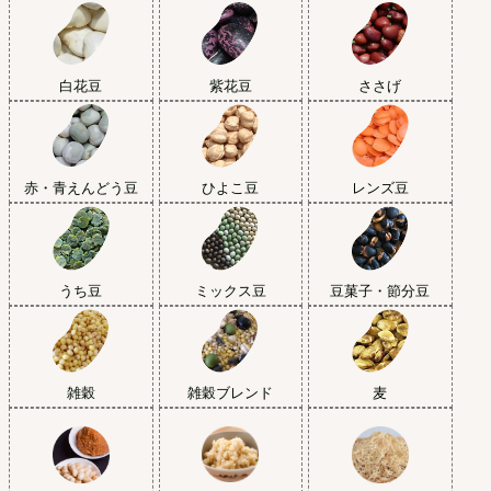
白花豆
紫花豆
ささげ
赤・青えんどう豆
ひよこ豆
レンズ豆
うち豆
ミックス豆
豆菓子・節分豆
雑穀
雑穀ブレンド
麦