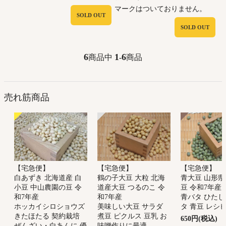
マークはついておりません。
SOLD OUT
SOLD OUT
6
1
6
商品中
-
商品
売れ筋商品
【宅急便】
【宅急便】
【宅急便】
鶴の子大豆 大粒 北海
青大豆 山形県
白あずき 北海道産 白
道産大豆 つるのこ 令
豆 令和7年産
小豆 中山農園の豆 令
和7年産
青バタ ひたし
和7年産
美味しい大豆 サラダ
タ 青豆 レシ
ホッカイシロショウズ
煮豆 ピクルス 豆乳 お
きたほたる 契約栽培
650円(税込)
味噌作りに最適
ぜんざい・白あんに 優