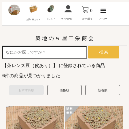
0
カゴを見る
メニュー
マイアカウント
豆レシピ
お買い物ガイド
築 地 の 豆 屋 三 栄 商 会
検索
【茶レンズ豆（皮あり）】 に登録されている商品
6
件の商品が見つかりました
おすすめ順
価格順
新着順