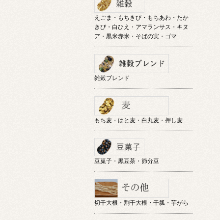
えごま・もちきび・もちあわ・たか
きび・白ひえ・アマランサス・キヌ
ア・黒米赤米・そばの実・ゴマ
雑穀ブレンド
もち麦・はと麦・白丸麦・押し麦
豆菓子・黒豆茶・節分豆
切干大根・割干大根・干瓢・芋がら