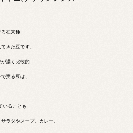
作る在来種
れてきた豆です。
味が濃く比較的
ンで実る豆は、
ていることも
。サラダやスープ、カレー、