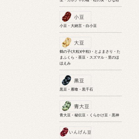
小豆・大納言・白小豆
鶴の子(大粒)(中粒)・とよまさり・た
まふくら・茶豆・スズマル・里のほ
ほえみ
黒豆・雁喰・黒千石
青大豆・秘伝豆・くらかけ豆・黒神