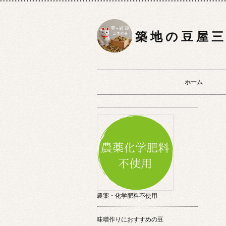
築 地 の 豆 屋 三
ホーム
農薬・化学肥料不使用
味噌作りにおすすめの豆