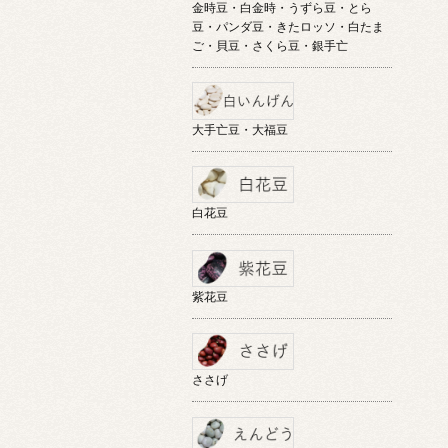
金時豆・白金時・うずら豆・とら
豆・パンダ豆・きたロッソ・白たま
ご・貝豆・さくら豆・銀手亡
大手亡豆・大福豆
白花豆
紫花豆
ささげ