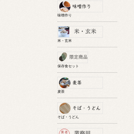
味噌作り
米・玄米
保存食セット
麦茶
そば・うどん