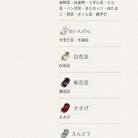
金時豆・白金時・うずら豆・とら
豆・パンダ豆・きたロッソ・白たま
ご・貝豆・さくら豆・銀手亡
大手亡豆・大福豆
白花豆
紫花豆
ささげ