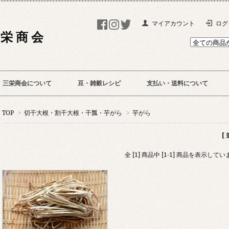
マイアカウント
ログ
 栄 商 会
三栄商会について
豆・雑穀レシピ
支払い・送料について
TOP
>
切干大根・割干大根・干瓢・芋がら
>
芋がら
[
全 [1] 商品中 [1-1] 商品を表示してい