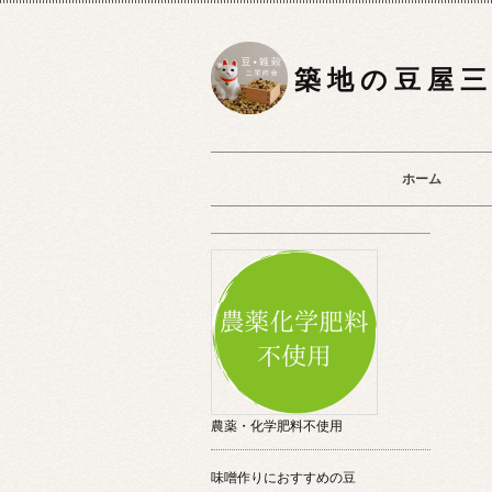
築 地 の 豆 屋 三
ホーム
農薬・化学肥料不使用
味噌作りにおすすめの豆