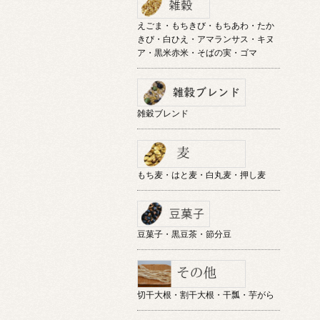
えごま・もちきび・もちあわ・たか
きび・白ひえ・アマランサス・キヌ
ア・黒米赤米・そばの実・ゴマ
雑穀ブレンド
もち麦・はと麦・白丸麦・押し麦
豆菓子・黒豆茶・節分豆
切干大根・割干大根・干瓢・芋がら