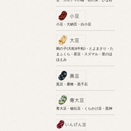
小豆・大納言・白小豆
鶴の子(大粒)(中粒)・とよまさり・た
まふくら・茶豆・スズマル・里のほ
ほえみ
黒豆・雁喰・黒千石
青大豆・秘伝豆・くらかけ豆・黒神