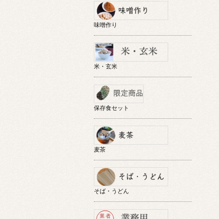
味噌作り
米・玄米
保存食セット
麦茶
そば・うどん