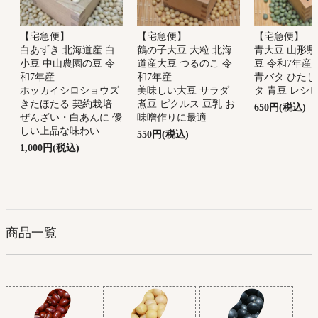
【宅急便】
【宅急便】
【宅急便】
鶴の子大豆 大粒 北海
青大豆 山形県
白あずき 北海道産 白
道産大豆 つるのこ 令
豆 令和7年産
小豆 中山農園の豆 令
和7年産
青バタ ひたし
和7年産
美味しい大豆 サラダ
タ 青豆 レシ
ホッカイシロショウズ
煮豆 ピクルス 豆乳 お
きたほたる 契約栽培
650円(税込)
味噌作りに最適
ぜんざい・白あんに 優
しい上品な味わい
550円(税込)
1,000円(税込)
商品一覧