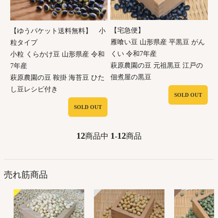
【宅急便】
【ゆうパケット送料無料】 小
雁喰い豆 山形県産 平黒豆 がん
粒タイプ
くい 令和7年産
小粒 くらかけ豆 山形県産 令和
萩原農園の豆 元祖黒豆 江戸の
7年産
佃煮屋の黒豆
萩原農園の豆 鞍掛 海苔豆 ひた
し豆レシピ付き
SOLD OUT
SOLD OUT
12
1
12
商品中
-
商品
売れ筋商品