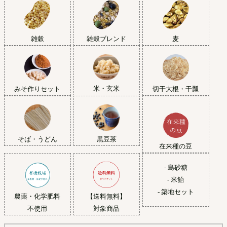
雑穀
雑穀ブレンド
麦
米・玄米
みそ作りセット
切干大根・干瓢
黒豆茶
そば・うどん
在来種の豆
- 島砂糖
- 米飴
- 築地セット
農薬・化学肥料
【送料無料】
不使用
対象商品