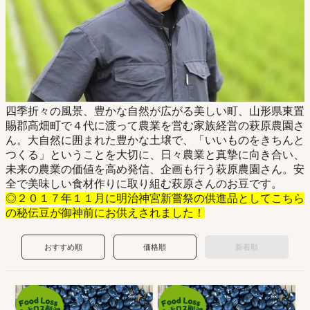
四季折々の風景、豊かな自然が広がる美しい町、山形県東置
賜郡高畑町で４代に渡って農業を営む家族経営の萩原農園さ
ん。大自然に囲まれた豊かな土壌で、「いいものをきちんと
つくる」ということを大切に、日々農業と真摯に向き合い、
未来の農業の価値を高め発信、企画も行う萩原農園さん。安
全で美味しい食材作りに取り組む萩原さんのお豆です。
◎２０１７年１１月に明治神宮新嘗祭の供進品としてこちら
の秘伝豆が御神前にお供えされました！
おすすめ順
価格順
新着順