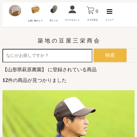
0
カゴを見る
メニュー
マイアカウント
豆レシピ
お買い物ガイド
築 地 の 豆 屋 三 栄 商 会
検索
【山形県萩原農園】 に登録されている商品
12
件の商品が見つかりました