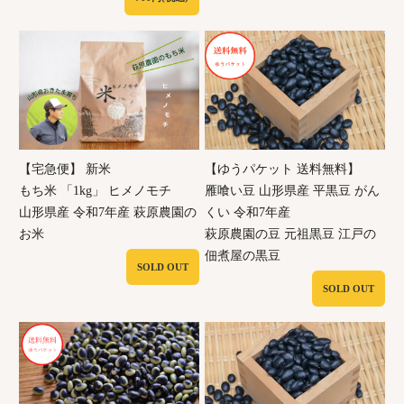
【宅急便】 新米
【ゆうパケット 送料無料】
もち米 「1kg」 ヒメノモチ
雁喰い豆 山形県産 平黒豆 がん
山形県産 令和7年産 萩原農園の
くい 令和7年産
お米
萩原農園の豆 元祖黒豆 江戸の
佃煮屋の黒豆
SOLD OUT
SOLD OUT