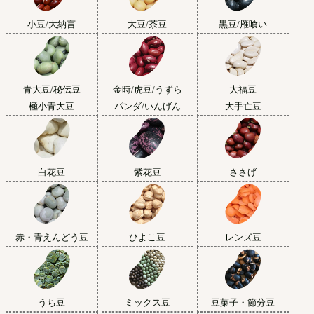
小豆/大納言
大豆/茶豆
黒豆/雁喰い
青大豆/秘伝豆
金時/虎豆/うずら
大福豆
極小青大豆
パンダ/いんげん
大手亡豆
白花豆
紫花豆
ささげ
赤・青えんどう豆
ひよこ豆
レンズ豆
うち豆
ミックス豆
豆菓子・節分豆