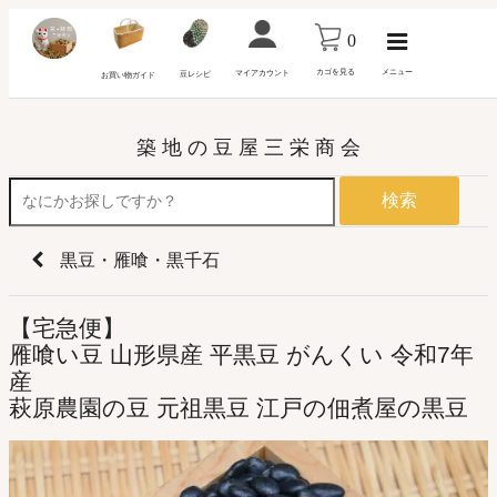
0
カゴを見る
メニュー
マイアカウント
豆レシピ
お買い物ガイド
築 地 の 豆 屋 三 栄 商 会
検索
黒豆・雁喰・黒千石
【宅急便】
雁喰い豆 山形県産 平黒豆 がんくい 令和7年
産
萩原農園の豆 元祖黒豆 江戸の佃煮屋の黒豆