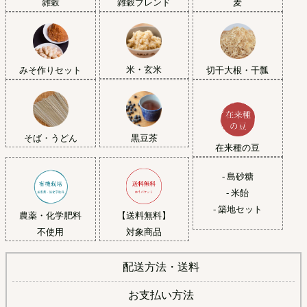
雑穀
雑穀ブレンド
麦
米・玄米
みそ作りセット
切干大根・干瓢
黒豆茶
そば・うどん
在来種の豆
- 島砂糖
- 米飴
- 築地セット
農薬・化学肥料
【送料無料】
不使用
対象商品
配送方法・送料
お支払い方法