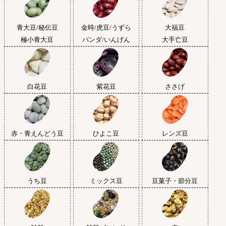
青大豆/秘伝豆
金時/虎豆/うずら
大福豆
極小青大豆
パンダ/いんげん
大手亡豆
白花豆
紫花豆
ささげ
赤・青えんどう豆
ひよこ豆
レンズ豆
うち豆
ミックス豆
豆菓子・節分豆