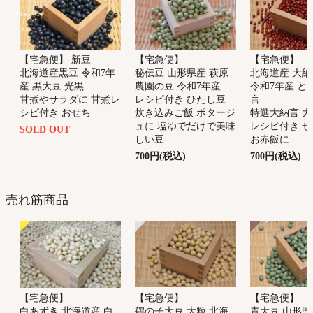
【宅急便】 新豆
【宅急便】
【宅急便】
北海道産黒豆 令和7年
秘伝豆 山形県産 萩原
北海道産 大
産 黒大豆 光黒
農園の豆 令和7年産
令和7年産 と
甘煮やサラダに 甘煮レ
レシピ付き ひたし豆
言
シピ付き おせち
炊き込みご飯 ポタージ
特選大納言 
ュに 塩ゆでだけで美味
レシピ付き 
SOLD OUT
しい豆
お赤飯に
700円(税込)
700円(税込)
売れ筋商品
【宅急便】
【宅急便】
【宅急便】
鶴の子大豆 大粒 北海
青大豆 山形県
白あずき 北海道産 白