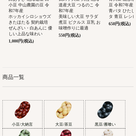
道産大豆 つるのこ 令
豆 令和7年産
小豆 中山農園の豆 令
和7年産
青バタ ひたし
和7年産
美味しい大豆 サラダ
タ 青豆 レシ
ホッカイシロショウズ
煮豆 ピクルス 豆乳 お
きたほたる 契約栽培
650円(税込)
味噌作りに最適
ぜんざい・白あんに 優
しい上品な味わい
550円(税込)
1,000円(税込)
商品一覧
小豆/大納言
大豆/茶豆
黒豆/雁喰い