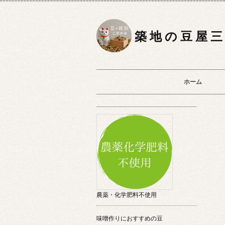
築 地 の 豆 屋 三
ホーム
農薬・化学肥料不使用
味噌作りにおすすめの豆