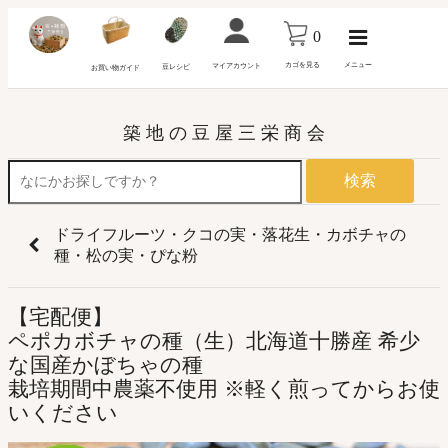
0
カゴを見る
メニュー
マイアカウント
豆レシピ
お買い物ガイド
築 地 の 豆 屋 三 栄 商 会
検索
ドライフルーツ・クコの実・落花生・カボチャの
種・松の実・ぴな粉
【宅配便】
ペポカボチャの種（生）北海道十勝産 希少
な国産かぼちゃの種
栽培期間中農薬不使用 ※軽く煎ってからお使
いください