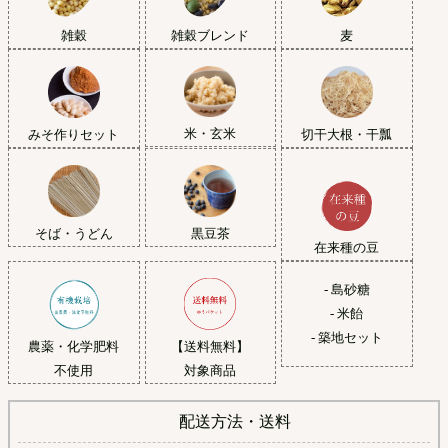
雑穀
雑穀ブレンド
麦
米・玄米
みそ作りセット
切干大根・干瓢
黒豆茶
そば・うどん
在来種の豆
- 島砂糖
- 米飴
- 築地セット
農薬・化学肥料
【送料無料】
不使用
対象商品
配送方法・送料