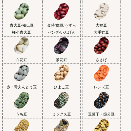
青大豆/秘伝豆
金時/虎豆/うずら
大福豆
極小青大豆
パンダ/いんげん
大手亡豆
白花豆
紫花豆
ささげ
赤・青えんどう豆
ひよこ豆
レンズ豆
うち豆
ミックス豆
豆菓子・節分豆