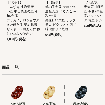
【宅急便】
【宅急便】
【宅急便】
鶴の子大豆 大粒 北海
青大豆 山形県
白あずき 北海道産 白
道産大豆 つるのこ 令
豆 令和7年産
小豆 中山農園の豆 令
和7年産
青バタ ひたし
和7年産
美味しい大豆 サラダ
タ 青豆 レシ
ホッカイシロショウズ
煮豆 ピクルス 豆乳 お
きたほたる 契約栽培
650円(税込)
味噌作りに最適
ぜんざい・白あんに 優
しい上品な味わい
550円(税込)
1,000円(税込)
商品一覧
小豆/大納言
大豆/茶豆
黒豆/雁喰い