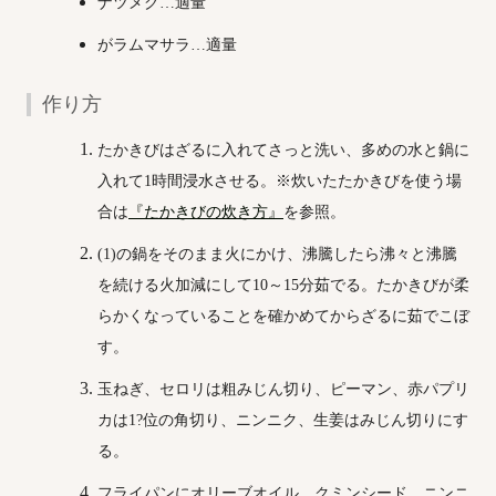
ナツメグ…適量
がラムマサラ…適量
作り方
たかきびはざるに入れてさっと洗い、多めの水と鍋に
入れて1時間浸水させる。※炊いたたかきびを使う場
合は
『たかきびの炊き方』
を参照。
(1)の鍋をそのまま火にかけ、沸騰したら沸々と沸騰
を続ける火加減にして10～15分茹でる。たかきびが柔
らかくなっていることを確かめてからざるに茹でこぼ
す。
玉ねぎ、セロリは粗みじん切り、ピーマン、赤パプリ
カは1?位の角切り、ニンニク、生姜はみじん切りにす
る。
フライパンにオリーブオイル、クミンシード、ニンニ