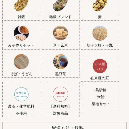
雑穀
雑穀ブレンド
麦
米・玄米
みそ作りセット
切干大根・干瓢
黒豆茶
そば・うどん
在来種の豆
- 島砂糖
- 米飴
- 築地セット
農薬・化学肥料
【送料無料】
不使用
対象商品
配送方法・送料