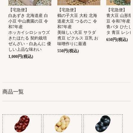
【宅急便】
【宅急便】
【宅急便】
鶴の子大豆 大粒 北海
青大豆 山形県
白あずき 北海道産 白
道産大豆 つるのこ 令
豆 令和7年産
小豆 中山農園の豆 令
和7年産
青バタ ひたし
和7年産
美味しい大豆 サラダ
タ 青豆 レシ
ホッカイシロショウズ
煮豆 ピクルス 豆乳 お
きたほたる 契約栽培
650円(税込)
味噌作りに最適
ぜんざい・白あんに 優
しい上品な味わい
550円(税込)
1,000円(税込)
商品一覧