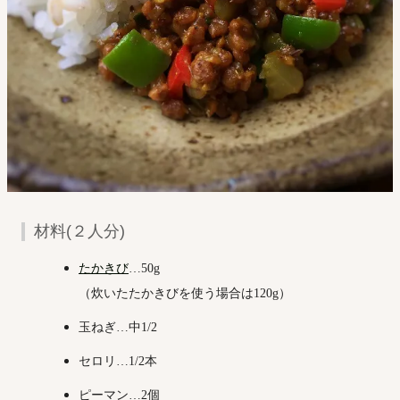
材料(２人分)
たかきび
…50g
（炊いたたかきびを使う場合は120g）
玉ねぎ…中1/2
セロリ…1/2本
ピーマン…2個