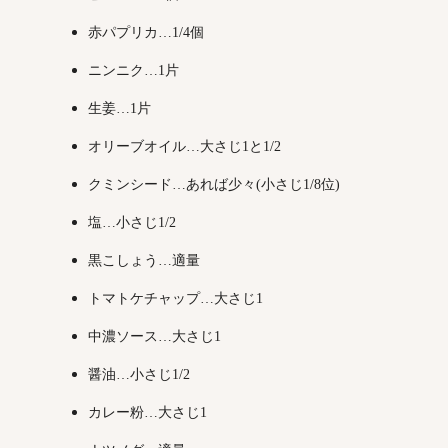
赤パプリカ…1/4個
ニンニク…1片
生姜…1片
オリーブオイル…大さじ1と1/2
クミンシード…あれば少々(小さじ1/8位)
塩…小さじ1/2
黒こしょう…適量
トマトケチャップ…大さじ1
中濃ソース…大さじ1
醤油…小さじ1/2
カレー粉…大さじ1