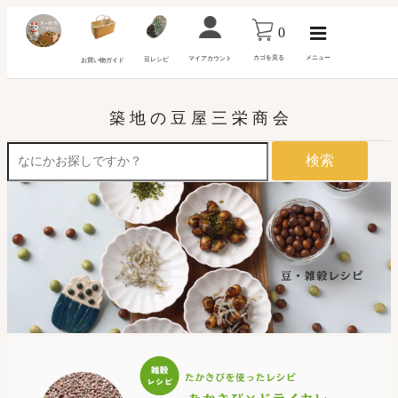
0
カゴを見る
メニュー
マイアカウント
豆レシピ
お買い物ガイド
築 地 の 豆 屋 三 栄 商 会
検索