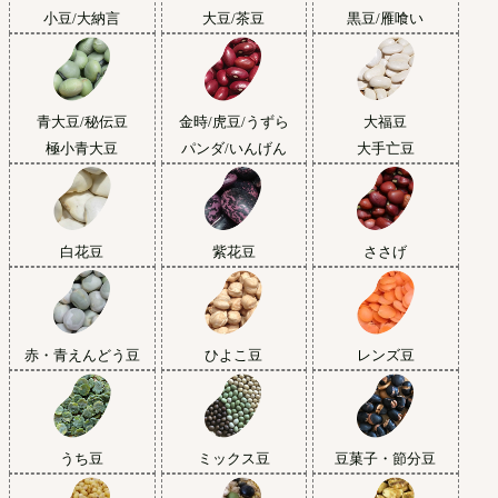
小豆/大納言
大豆/茶豆
黒豆/雁喰い
青大豆/秘伝豆
金時/虎豆/うずら
大福豆
極小青大豆
パンダ/いんげん
大手亡豆
白花豆
紫花豆
ささげ
赤・青えんどう豆
ひよこ豆
レンズ豆
うち豆
ミックス豆
豆菓子・節分豆