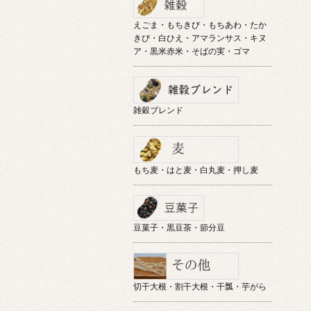
えごま・もちきび・もちあわ・たか
きび・白ひえ・アマランサス・キヌ
ア・黒米赤米・そばの実・ゴマ
雑穀ブレンド
もち麦・はと麦・白丸麦・押し麦
豆菓子・黒豆茶・節分豆
切干大根・割干大根・干瓢・芋がら