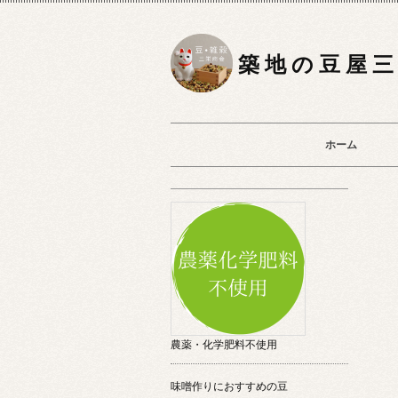
築 地 の 豆 屋 三
ホーム
農薬・化学肥料不使用
味噌作りにおすすめの豆