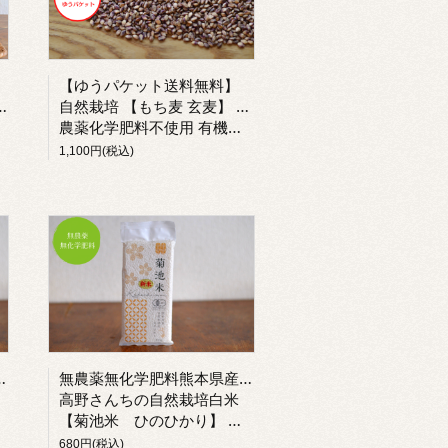
【ゆうパケット送料無料】
自然栽培 【もち麦 玄麦】 ダイシモチ 熊本県産 令和7年産
農薬化学肥料不使用 有機もち麦を小袋に入れ替えており,有機JAS認証マークはついておりません。
1,100円(税込)
薬無化学肥料熊本県産白米
無農薬無化学肥料熊本県産白米
高野さんちの自然栽培白米
【菊池米 ひのひかり】 贈り物にも
680円(税込)