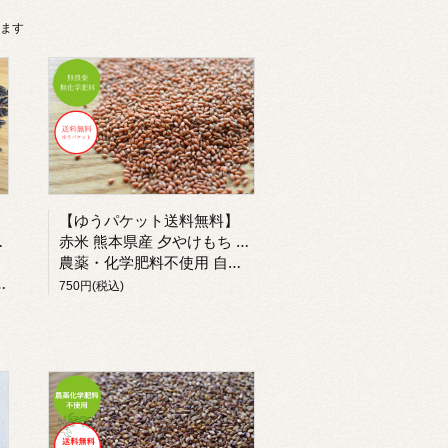
います
【ゆうパケット送料無料】
赤米 熊本県産 夕やけもち 自然栽培 古代米 令和7年産
農薬・化学肥料不使用 自然栽培米
750円(税込)