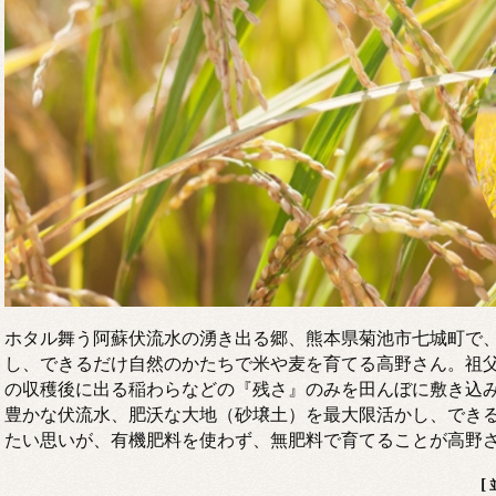
ホタル舞う阿蘇伏流水の湧き出る郷、熊本県菊池市七城町で
し、できるだけ自然のかたちで米や麦を育てる高野さん。祖
の収穫後に出る稲わらなどの『残さ』のみを田んぼに敷き込
豊かな伏流水、肥沃な大地（砂壌土）を最大限活かし、でき
たい思いが、有機肥料を使わず、無肥料で育てることが高野
[