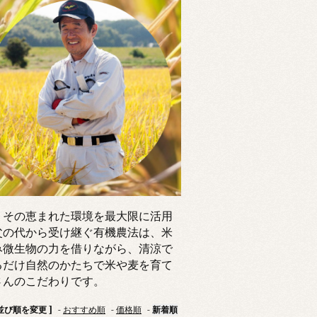
、その恵まれた環境を最大限に活用
父の代から受け継ぐ有機農法は、米
み微生物の力を借りながら、清涼で
るだけ自然のかたちで米や麦を育て
さんのこだわりです。
 並び順を変更 ]
-
おすすめ順
-
価格順
-
新着順