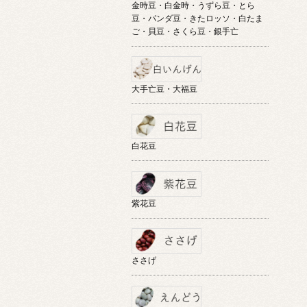
金時豆・白金時・うずら豆・とら
豆・パンダ豆・きたロッソ・白たま
ご・貝豆・さくら豆・銀手亡
大手亡豆・大福豆
白花豆
紫花豆
ささげ