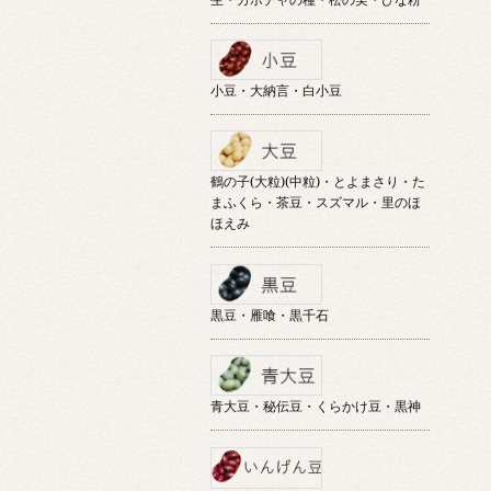
小豆・大納言・白小豆
鶴の子(大粒)(中粒)・とよまさり・た
まふくら・茶豆・スズマル・里のほ
ほえみ
黒豆・雁喰・黒千石
青大豆・秘伝豆・くらかけ豆・黒神