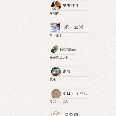
味噌作り
米・玄米
保存食セット
麦茶
そば・うどん