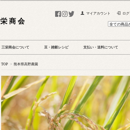
マイアカウント
ログ
 栄 商 会
三栄商会について
豆・雑穀レシピ
支払い・送料について
TOP
>
熊本県高野農園