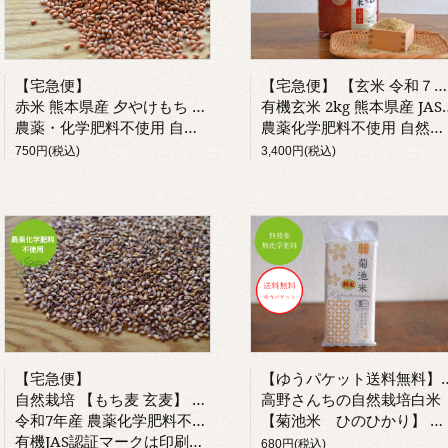
【宅急便】
【宅急便】 【玄米 令和７年産 新米】
赤米 熊本県産 夕やけもち 自然栽培 古代米 令和7年産
有機玄米 2kg 熊本県産 JAS認証
農薬・化学肥料不使用 自然栽培米
農薬化学肥料不使用 自然栽培米
750円(税込)
3,400円(税込)
【宅急便】
【ゆうパケット送料無料】無農
自然栽培 【もち麦 玄麦】 ダイシモチ 熊本県産
高野さんちの自然栽培白米
令和7年産 農薬化学肥料不使用 有機もち麦を小袋に入れ替えております
【菊池米 ひのひかり】 贈り物にも
有機JAS認証マークは印刷されておりません。
680円(税込)