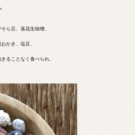
。
びそら豆、落花生味噌、
種おかき、塩豆、
飽きることなく食べられ、