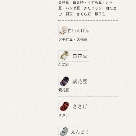
金時豆・白金時・うずら豆・とら
豆・パンダ豆・きたロッソ・白たま
ご・貝豆・さくら豆・銀手亡
大手亡豆・大福豆
白花豆
紫花豆
ささげ