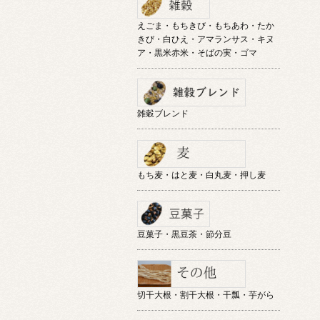
えごま・もちきび・もちあわ・たか
きび・白ひえ・アマランサス・キヌ
ア・黒米赤米・そばの実・ゴマ
雑穀ブレンド
もち麦・はと麦・白丸麦・押し麦
豆菓子・黒豆茶・節分豆
切干大根・割干大根・干瓢・芋がら