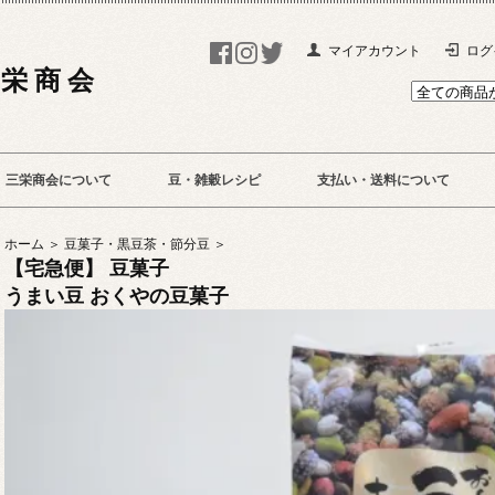
マイアカウント
ログ
 栄 商 会
三栄商会について
豆・雑穀レシピ
支払い・送料について
ホーム ＞
豆菓子・黒豆茶・節分豆 ＞
【宅急便】 豆菓子
うまい豆 おくやの豆菓子