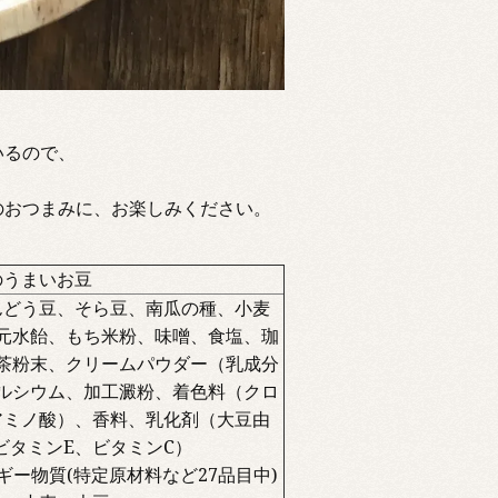
いるので、
のおつまみに、お楽しみください。
のうまいお豆
んどう豆、そら豆、南瓜の種、小麦
元水飴、もち米粉、味噌、食塩、珈
茶粉末、クリームパウダー（乳成分
ルシウム、加工澱粉、着色料（クロ
アミノ酸）、香料、乳化剤（大豆由
ビタミンE、ビタミンC）
ー物質(特定原材料など27品目中)