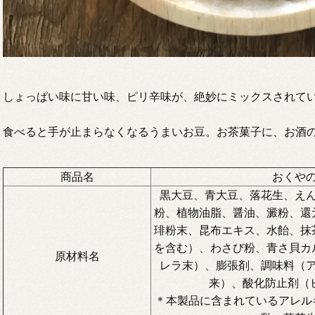
しょっぱい味に甘い味、ピリ辛味が、絶妙にミックスされて
食べると手が止まらなくなるうまいお豆。お茶菓子に、お酒
商品名
おくや
黒大豆、青大豆、落花生、え
粉、植物油脂、醤油、澱粉、還
琲粉末、昆布エキス、水飴、抹
を含む）、わさび粉、青さ貝カ
原材料名
レラ末）、膨張剤、調味料（
来）、酸化防止剤（
＊本製品に含まれているアレルギ