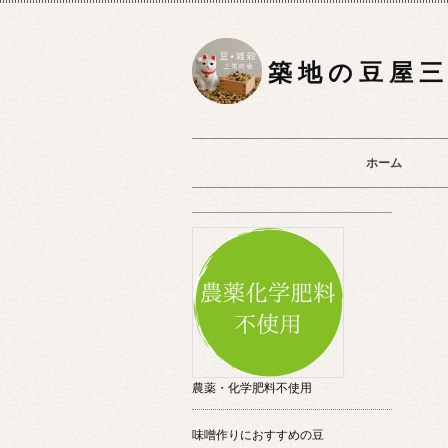
築 地 の 豆 屋 三
ホーム
農薬・化学肥料不使用
味噌作りにおすすめの豆