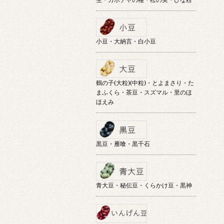
小豆・大納言・白小豆
鶴の子(大粒)(中粒)・とよまさり・た
まふくら・茶豆・スズマル・里のほ
ほえみ
黒豆・雁喰・黒千石
青大豆・秘伝豆・くらかけ豆・黒神