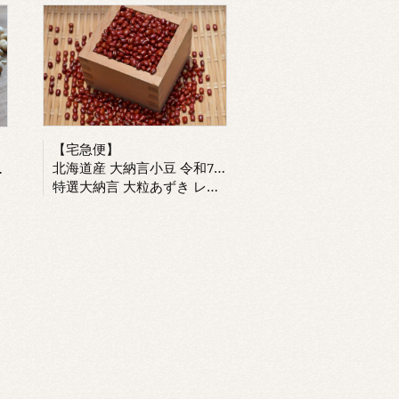
【宅急便】
北海道産 大納言小豆 令和7年産 とよみ大納言
特選大納言 大粒あずき レシピ付き ぜんざい お赤飯に