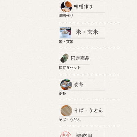
味噌作り
米・玄米
保存食セット
麦茶
そば・うどん