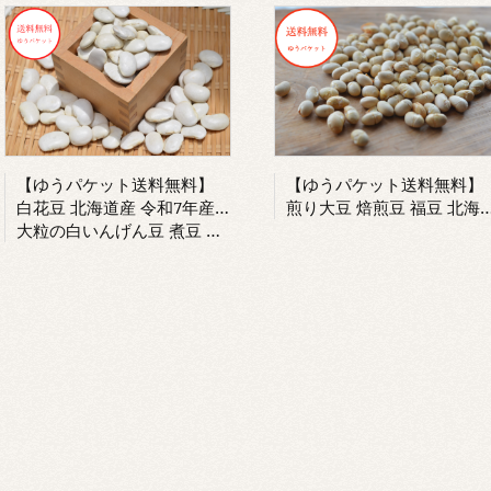
【ゆうパケット送料無料】
【ゆうパケット送料無料】
白花豆 北海道産 令和7年産 白花いんげん
煎り大豆 焙煎豆 福豆 北海道産大豆 国産大豆100％使用
大粒の白いんげん豆 煮豆 シチュー グラタン 煮込み料理などに最適