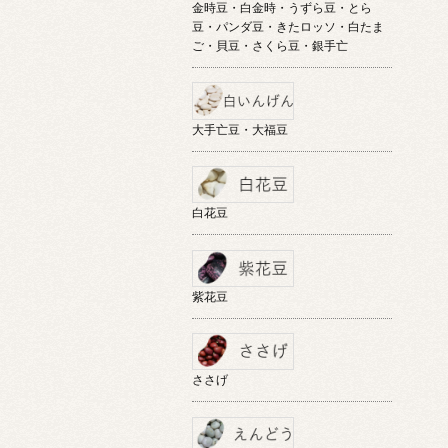
金時豆・白金時・うずら豆・とら
豆・パンダ豆・きたロッソ・白たま
ご・貝豆・さくら豆・銀手亡
大手亡豆・大福豆
白花豆
紫花豆
ささげ