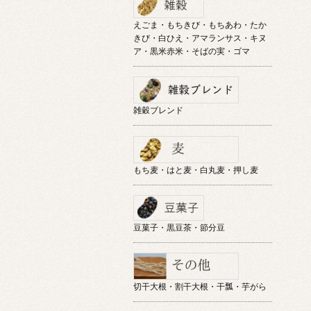
えごま・もちきび・もちあわ・たか
きび・白ひえ・アマランサス・キヌ
ア・黒米赤米・そばの実・ゴマ
雑穀ブレンド
もち麦・はと麦・白丸麦・押し麦
豆菓子・黒豆茶・節分豆
切干大根・割干大根・干瓢・芋がら