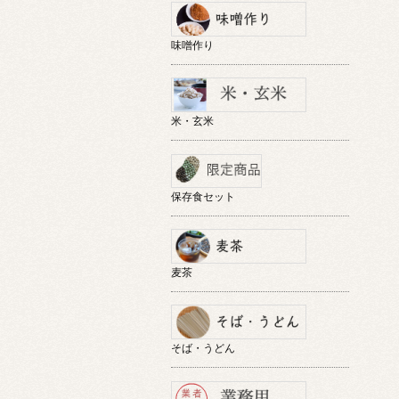
味噌作り
米・玄米
保存食セット
麦茶
そば・うどん