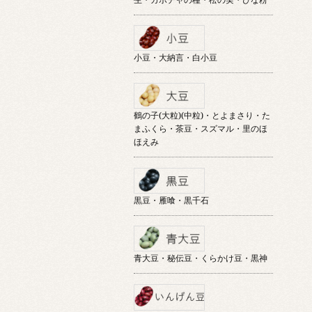
小豆・大納言・白小豆
鶴の子(大粒)(中粒)・とよまさり・た
まふくら・茶豆・スズマル・里のほ
ほえみ
黒豆・雁喰・黒千石
青大豆・秘伝豆・くらかけ豆・黒神