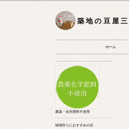
築 地 の 豆 屋 三
ホーム
農薬・化学肥料不使用
味噌作りにおすすめの豆