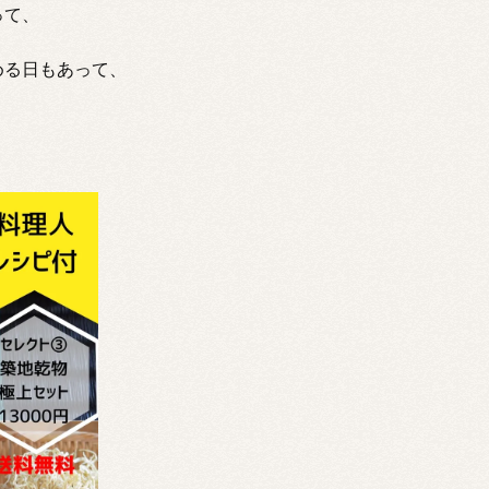
って、
める日もあって、