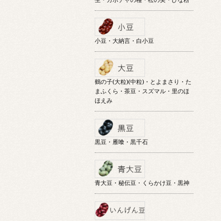
小豆・大納言・白小豆
鶴の子(大粒)(中粒)・とよまさり・た
まふくら・茶豆・スズマル・里のほ
ほえみ
黒豆・雁喰・黒千石
青大豆・秘伝豆・くらかけ豆・黒神