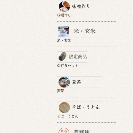
味噌作り
米・玄米
保存食セット
麦茶
そば・うどん