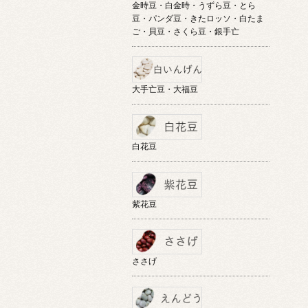
金時豆・白金時・うずら豆・とら
豆・パンダ豆・きたロッソ・白たま
ご・貝豆・さくら豆・銀手亡
大手亡豆・大福豆
白花豆
紫花豆
ささげ