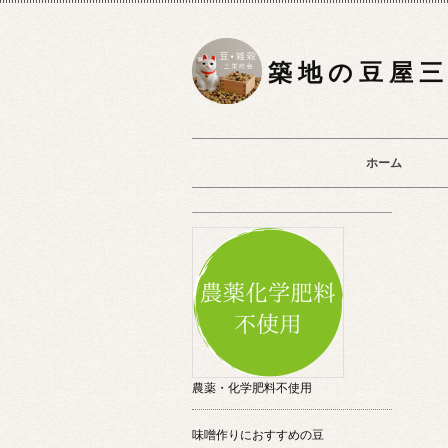
築 地 の 豆 屋 三
ホーム
農薬・化学肥料不使用
味噌作りにおすすめの豆