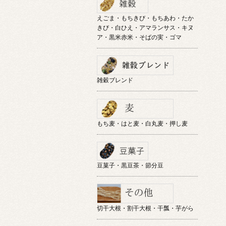
えごま・もちきび・もちあわ・たか
きび・白ひえ・アマランサス・キヌ
ア・黒米赤米・そばの実・ゴマ
雑穀ブレンド
もち麦・はと麦・白丸麦・押し麦
豆菓子・黒豆茶・節分豆
切干大根・割干大根・干瓢・芋がら