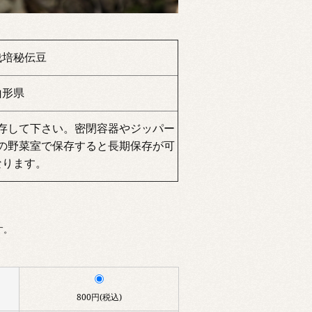
栽培秘伝豆
山形県
存して下さい。密閉容器やジッパー
の野菜室で保存すると長期保存が可
なります。
す。
800円(税込)