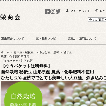
マイアカウント
ログ
 栄 商 会
三栄商会について
豆・雑穀レシピ
支払い・送料について
ホーム ＞
青大豆・秘伝豆・くらかけ豆・黒神 ＞
秘伝豆
農薬・化学肥料不使用
【ゆうパケット対応商品】
【ゆうパケット送料無料】
自然栽培 秘伝豆 山形県産 農薬・化学肥料不使用
ひたし豆や塩茹ででとても美味しい大豆種。炊き込み