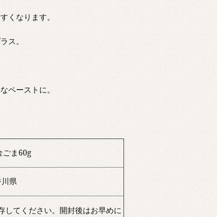
やすくなります。
プラス。
厚なペーストに。
。
ごま60g
香川県
存してください。開封後はお早めに