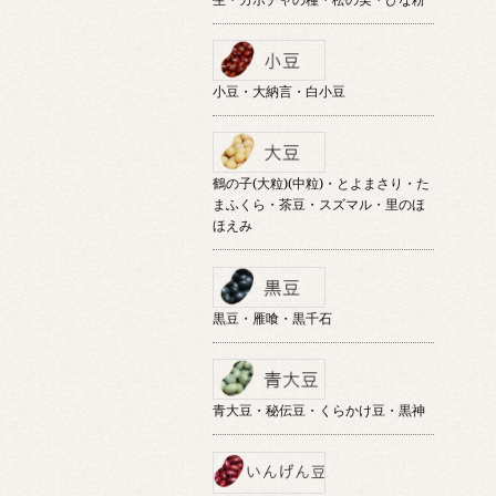
小豆・大納言・白小豆
鶴の子(大粒)(中粒)・とよまさり・た
まふくら・茶豆・スズマル・里のほ
ほえみ
黒豆・雁喰・黒千石
青大豆・秘伝豆・くらかけ豆・黒神