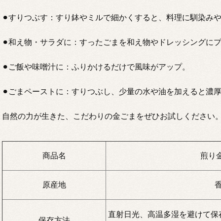
⚫︎すりつぶす：すり鉢やミルで細かくすると、料理に馴染み
⚫︎和え物・サラダに：すったごまを和え物やドレッシングに
⚫︎ご飯や味噌汁に：ふりかけるだけで風味がアップ。
⚫︎ごまペーストに：すりつぶし、少量の水や油を加えると濃
自然の力が生きた、こだわりの金ごまをぜひお試しください
商品名
煎り金
原産地
直射日光、高温多湿を避けて保
保存方法