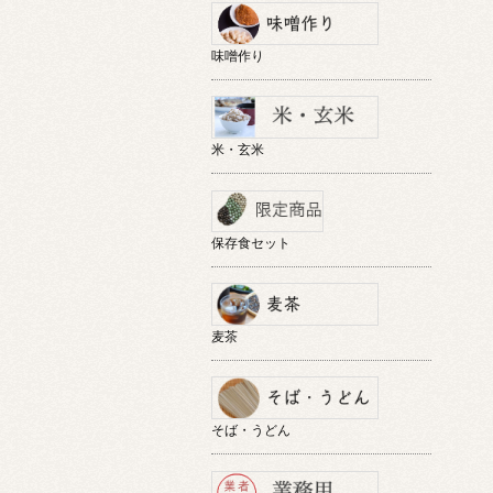
味噌作り
米・玄米
保存食セット
麦茶
そば・うどん