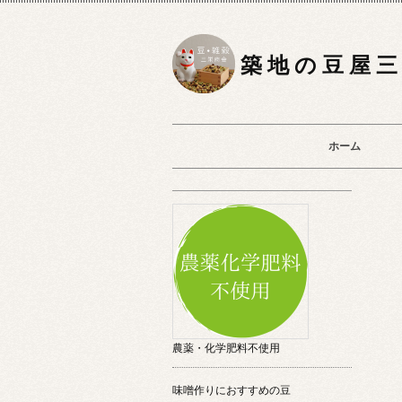
築 地 の 豆 屋 三
ホーム
農薬・化学肥料不使用
味噌作りにおすすめの豆