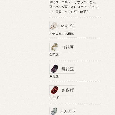
金時豆・白金時・うずら豆・とら
豆・パンダ豆・きたロッソ・白たま
ご・貝豆・さくら豆・銀手亡
大手亡豆・大福豆
白花豆
紫花豆
ささげ