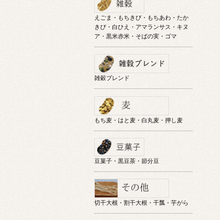
えごま・もちきび・もちあわ・たか
きび・白ひえ・アマランサス・キヌ
ア・黒米赤米・そばの実・ゴマ
雑穀ブレンド
もち麦・はと麦・白丸麦・押し麦
豆菓子・黒豆茶・節分豆
切干大根・割干大根・干瓢・芋がら