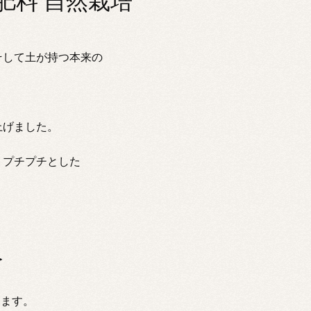
肥料 自然栽培
そして土が持つ本来の
上げました。
、プチプチとした
＞
えます。