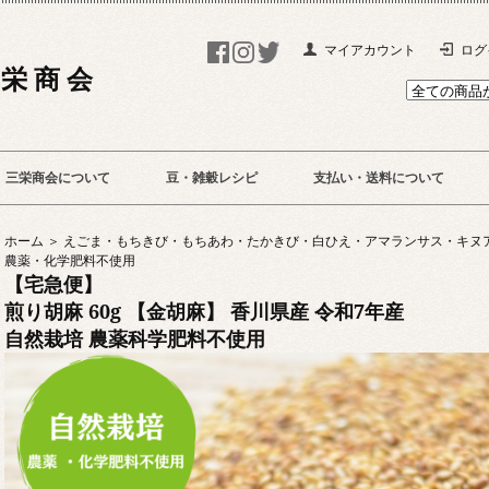
マイアカウント
ログ
 栄 商 会
三栄商会について
豆・雑穀レシピ
支払い・送料について
ホーム ＞
えごま・もちきび・もちあわ・たかきび・白ひえ・アマランサス・キヌア
農薬・化学肥料不使用
【宅急便】
煎り胡麻 60g 【金胡麻】 香川県産 令和7年産
自然栽培 農薬科学肥料不使用