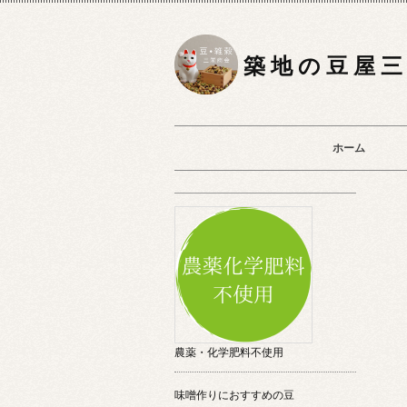
築 地 の 豆 屋 三
ホーム
農薬・化学肥料不使用
味噌作りにおすすめの豆