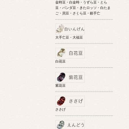
金時豆・白金時・うずら豆・とら
豆・パンダ豆・きたロッソ・白たま
ご・貝豆・さくら豆・銀手亡
大手亡豆・大福豆
白花豆
紫花豆
ささげ