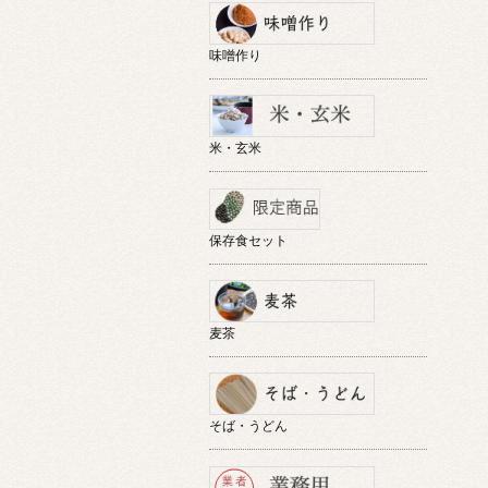
味噌作り
米・玄米
保存食セット
麦茶
そば・うどん