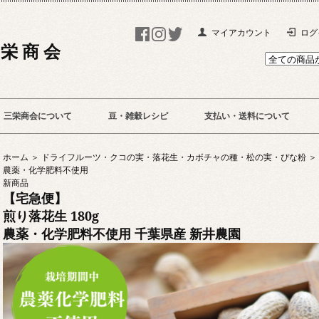
マイアカウント
ログ
 栄 商 会
三栄商会について
豆・雑穀レシピ
支払い・送料について
ホーム ＞
ドライフルーツ・クコの実・落花生・カボチャの種・松の実・ぴな粉 ＞
農薬・化学肥料不使用
新商品
【宅急便】
煎り落花生 180g
農薬・化学肥料不使用 千葉県産 新井農園