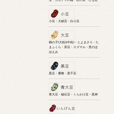
小豆・大納言・白小豆
鶴の子(大粒)(中粒)・とよまさり・た
まふくら・茶豆・スズマル・里のほ
ほえみ
黒豆・雁喰・黒千石
青大豆・秘伝豆・くらかけ豆・黒神