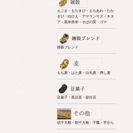
えごま・もちきび・もちあわ・たか
きび・白ひえ・アマランサス・キヌ
ア・黒米赤米・そばの実・ゴマ
雑穀ブレンド
もち麦・はと麦・白丸麦・押し麦
豆菓子・黒豆茶・節分豆
切干大根・割干大根・干瓢・芋がら