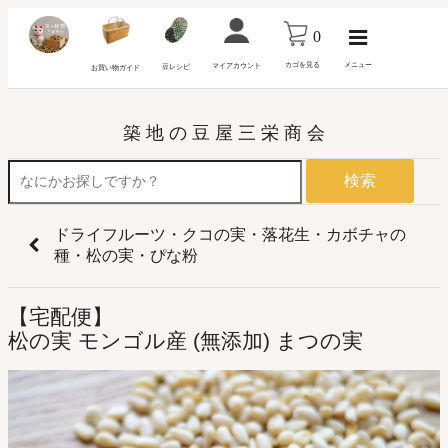
0
カゴを見る
メニュー
マイアカウント
豆レシピ
お買い物ガイド
築 地 の 豆 屋 三 栄 商 会
検索
ドライフルーツ・クコの実・落花生・カボチャの
種・松の実・ぴな粉
【宅配便】
松の実 モンゴル産 (無添加) まつの実