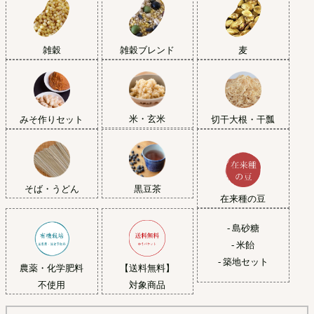
雑穀
雑穀ブレンド
麦
米・玄米
みそ作りセット
切干大根・干瓢
黒豆茶
そば・うどん
在来種の豆
- 島砂糖
- 米飴
- 築地セット
農薬・化学肥料
【送料無料】
不使用
対象商品