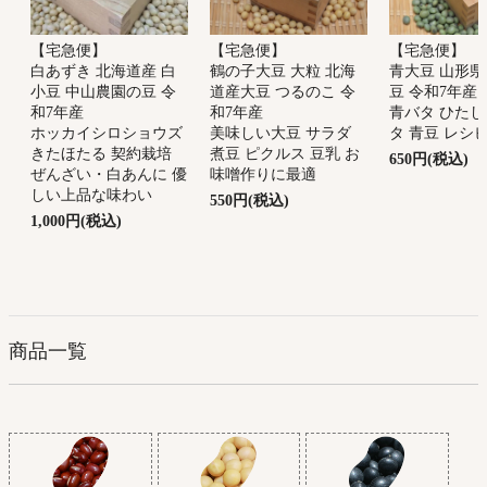
【宅急便】
【宅急便】
【宅急便】
鶴の子大豆 大粒 北海
青大豆 山形県
白あずき 北海道産 白
道産大豆 つるのこ 令
豆 令和7年産
小豆 中山農園の豆 令
和7年産
青バタ ひたし
和7年産
美味しい大豆 サラダ
タ 青豆 レシ
ホッカイシロショウズ
煮豆 ピクルス 豆乳 お
きたほたる 契約栽培
650円(税込)
味噌作りに最適
ぜんざい・白あんに 優
しい上品な味わい
550円(税込)
1,000円(税込)
商品一覧