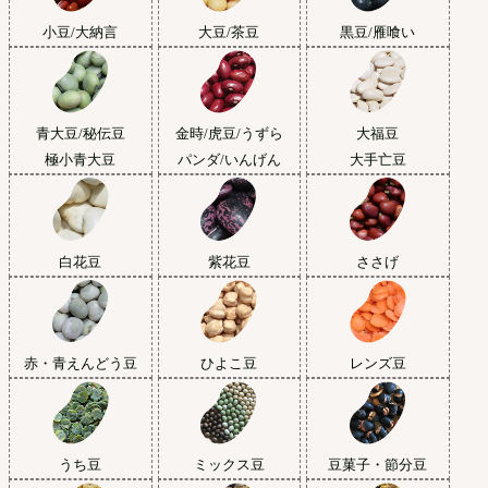
小豆/大納言
大豆/茶豆
黒豆/雁喰い
青大豆/秘伝豆
金時/虎豆/うずら
大福豆
極小青大豆
パンダ/いんげん
大手亡豆
白花豆
紫花豆
ささげ
赤・青えんどう豆
ひよこ豆
レンズ豆
うち豆
ミックス豆
豆菓子・節分豆