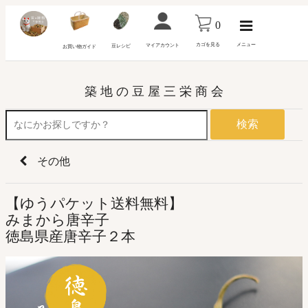
0
カゴを見る
メニュー
マイアカウント
豆レシピ
お買い物ガイド
築 地 の 豆 屋 三 栄 商 会
検索
その他
【ゆうパケット送料無料】
みまから唐辛子
徳島県産唐辛子２本