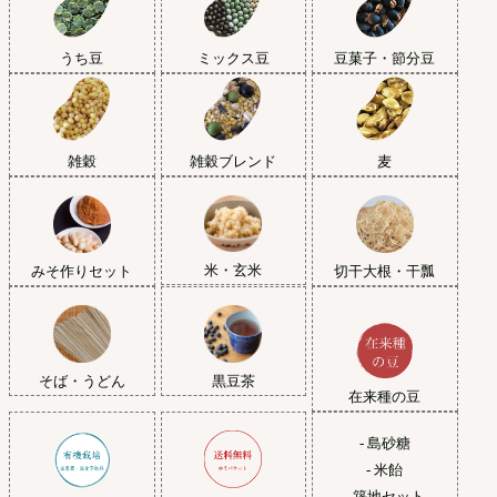
うち豆
ミックス豆
豆菓子・節分豆
雑穀
雑穀ブレンド
麦
米・玄米
みそ作りセット
切干大根・干瓢
黒豆茶
そば・うどん
在来種の豆
- 島砂糖
- 米飴
- 築地セット