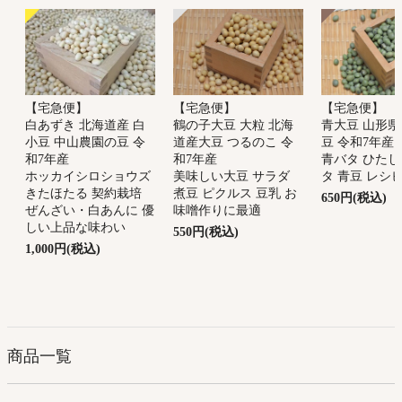
【宅急便】
【宅急便】
【宅急便】
鶴の子大豆 大粒 北海
青大豆 山形県
白あずき 北海道産 白
道産大豆 つるのこ 令
豆 令和7年産
小豆 中山農園の豆 令
和7年産
青バタ ひたし
和7年産
美味しい大豆 サラダ
タ 青豆 レシ
ホッカイシロショウズ
煮豆 ピクルス 豆乳 お
きたほたる 契約栽培
650円(税込)
味噌作りに最適
ぜんざい・白あんに 優
しい上品な味わい
550円(税込)
1,000円(税込)
商品一覧