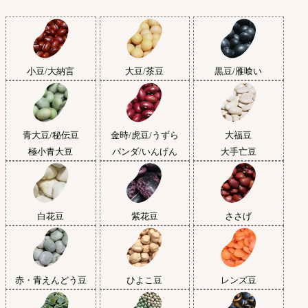
小豆/大納言
大豆/茶豆
黒豆/雁喰い
青大豆/秘伝豆
金時/虎豆/うずら
大福豆
極小青大豆
パンダ/いんげん
大手亡豆
白花豆
紫花豆
ささげ
赤・青えんどう豆
ひよこ豆
レンズ豆