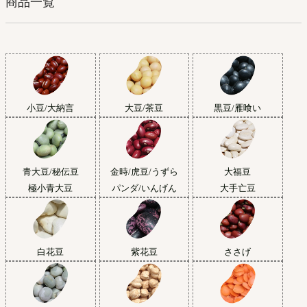
商品一覧
小豆/大納言
大豆/茶豆
黒豆/雁喰い
青大豆/秘伝豆
金時/虎豆/うずら
大福豆
極小青大豆
パンダ/いんげん
大手亡豆
白花豆
紫花豆
ささげ