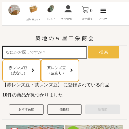
0
カゴを見る
メニュー
マイアカウント
豆レシピ
お買い物ガイド
築 地 の 豆 屋 三 栄 商 会
検索
赤レンズ豆
茶レンズ豆
（皮なし）
（皮あり）
【赤レンズ豆・茶レンズ豆】 に登録されている商品
10
件の商品が見つかりました
おすすめ順
価格順
新着順