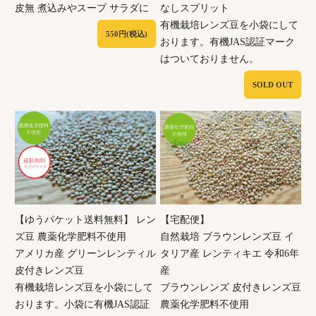
皮無 煮込みやスープ サラダに
なしスプリット
有機栽培レンズ豆を小袋にして
550円(税込)
おります。有機JAS認証マーク
はついておりません。
SOLD OUT
【ゆうパケット送料無料】 レン
【宅配便】
ズ豆 農薬化学肥料不使用
自然栽培 ブラウンレンズ豆 イ
アメリカ産 グリーンレンティル
タリア産 レンティキエ 令和6年
皮付きレンズ豆
産
有機栽培レンズ豆を小袋にして
ブラウンレンズ 皮付きレンズ豆
おります。小袋に有機JAS認証
農薬化学肥料不使用