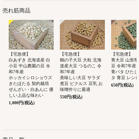
売れ筋商品
【宅急便】
【宅急便】
【宅急便】
鶴の子大豆 大粒 北海
青大豆 山形県
白あずき 北海道産 白
道産大豆 つるのこ 令
豆 令和7年産
小豆 中山農園の豆 令
和7年産
青バタ ひたし
和7年産
美味しい大豆 サラダ
タ 青豆 レシ
ホッカイシロショウズ
煮豆 ピクルス 豆乳 お
きたほたる 契約栽培
650円(税込)
味噌作りに最適
ぜんざい・白あんに 優
しい上品な味わい
550円(税込)
1,000円(税込)