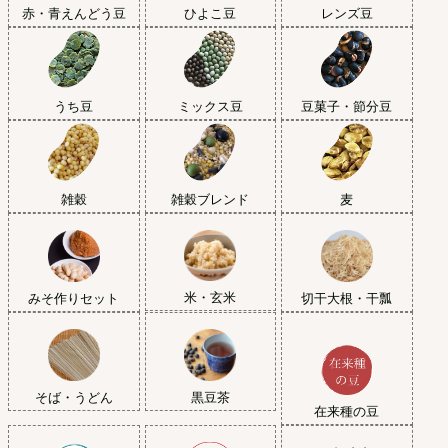
赤・青えんどう豆
ひよこ豆
レンズ豆
うち豆
ミックス豆
豆菓子・節分豆
雑穀
雑穀ブレンド
麦
米・玄米
みそ作りセット
切干大根・干瓢
黒豆茶
そば・うどん
在来種の豆