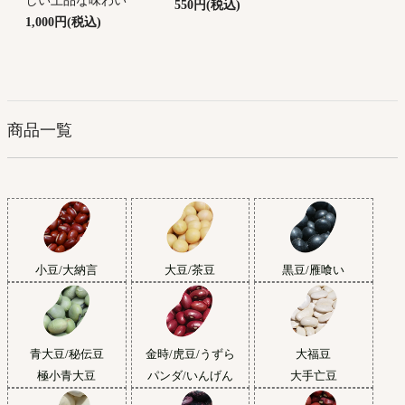
しい上品な味わい
550円(税込)
1,000円(税込)
商品一覧
小豆/大納言
大豆/茶豆
黒豆/雁喰い
青大豆/秘伝豆
金時/虎豆/うずら
大福豆
極小青大豆
パンダ/いんげん
大手亡豆