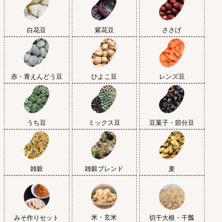
白花豆
紫花豆
ささげ
赤・青えんどう豆
ひよこ豆
レンズ豆
うち豆
ミックス豆
豆菓子・節分豆
雑穀
雑穀ブレンド
麦
米・玄米
みそ作りセット
切干大根・干瓢