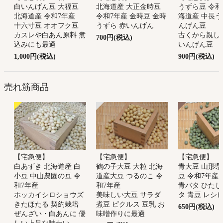
白いんげん豆 大福豆
北海道産 大正金時豆
うずら豆 令和
北海道産 令和7年産
令和7年産 金時豆 金時
海道産 中長う
十六寸豆 オオフク豆
うずら 赤いんげん
んげん豆
カスレや白あん原料 煮
古くから親し
700円(税込)
込みにも最適
いんげん豆
1,000円(税込)
900円(税込)
売れ筋商品
【宅急便】
【宅急便】
【宅急便】
鶴の子大豆 大粒 北海
青大豆 山形県
白あずき 北海道産 白
道産大豆 つるのこ 令
豆 令和7年産
小豆 中山農園の豆 令
和7年産
青バタ ひたし
和7年産
美味しい大豆 サラダ
タ 青豆 レシ
ホッカイシロショウズ
煮豆 ピクルス 豆乳 お
きたほたる 契約栽培
650円(税込)
味噌作りに最適
ぜんざい・白あんに 優