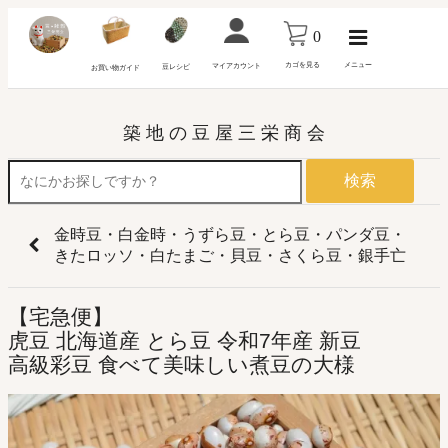
0
カゴを見る
メニュー
マイアカウント
豆レシピ
お買い物ガイド
築 地 の 豆 屋 三 栄 商 会
検索
金時豆・白金時・うずら豆・とら豆・パンダ豆・
きたロッソ・白たまご・貝豆・さくら豆・銀手亡
【宅急便】
虎豆 北海道産 とら豆 令和7年産 新豆
高級彩豆 食べて美味しい煮豆の大様