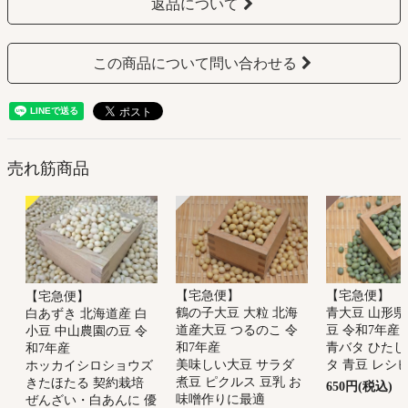
返品について
この商品について問い合わせる
売れ筋商品
【宅急便】
【宅急便】
【宅急便】
鶴の子大豆 大粒 北海
青大豆 山形県
白あずき 北海道産 白
道産大豆 つるのこ 令
豆 令和7年産
小豆 中山農園の豆 令
和7年産
青バタ ひたし
和7年産
美味しい大豆 サラダ
タ 青豆 レシ
ホッカイシロショウズ
煮豆 ピクルス 豆乳 お
きたほたる 契約栽培
650円(税込)
味噌作りに最適
ぜんざい・白あんに 優