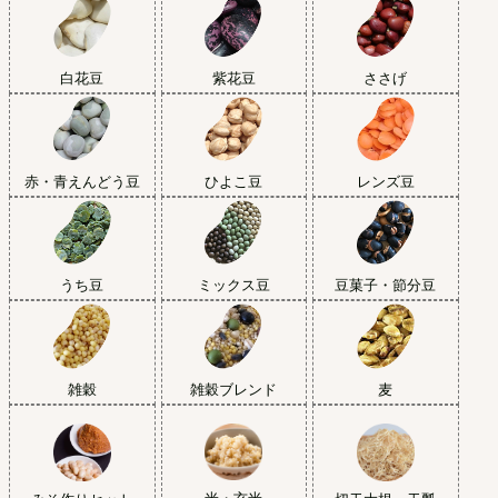
白花豆
紫花豆
ささげ
赤・青えんどう豆
ひよこ豆
レンズ豆
うち豆
ミックス豆
豆菓子・節分豆
雑穀
雑穀ブレンド
麦