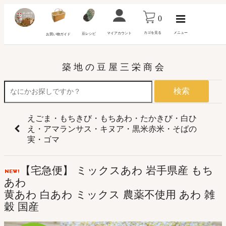
0
カゴを見る
メニュー
マイアカウント
豆レシピ
お買い物ガイド
築 地 の 豆 屋 三 栄 商 会
検索
えごま・もちきび・もちあわ・たかきび・白ひ
え・アマランサス・キヌア・黒米赤米・そばの
実・ゴマ
【宅急便】 ミックスあわ 岩手県産 もち
あわ
黄あわ 白あわ ミックス 農薬不使用 あわ 雑
穀 国産