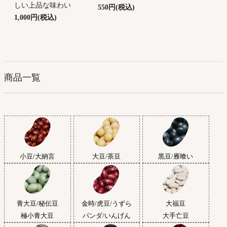
しい上品な味わい
550円(税込)
1,000円(税込)
商品一覧
小豆/大納言
大豆/茶豆
黒豆/雁喰い
青大豆/秘伝豆
金時/虎豆/うずら
大福豆
極小青大豆
パンダ/いんげん
大手亡豆