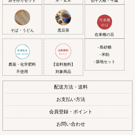
米・玄米
みそ作りセット
切干大根・干瓢
黒豆茶
そば・うどん
在来種の豆
- 島砂糖
- 米飴
- 築地セット
農薬・化学肥料
【送料無料】
不使用
対象商品
配送方法・送料
お支払い方法
会員登録・ポイント
お問い合わせ