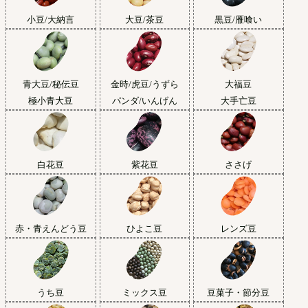
小豆/大納言
大豆/茶豆
黒豆/雁喰い
青大豆/秘伝豆
金時/虎豆/うずら
大福豆
極小青大豆
パンダ/いんげん
大手亡豆
白花豆
紫花豆
ささげ
赤・青えんどう豆
ひよこ豆
レンズ豆
うち豆
ミックス豆
豆菓子・節分豆