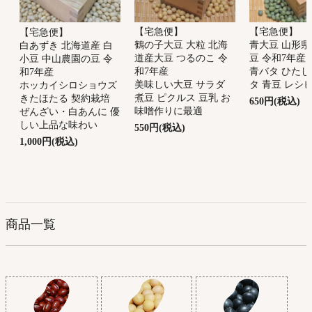
【宅急便】
【宅急便】
【宅急便】
鶴の子大豆 大粒 北海
青大豆 山形県
白あずき 北海道産 白
道産大豆 つるのこ 令
豆 令和7年産
小豆 中山農園の豆 令
和7年産
青バタ ひたし
和7年産
美味しい大豆 サラダ
タ 青豆 レシ
ホッカイシロショウズ
煮豆 ピクルス 豆乳 お
きたほたる 契約栽培
650円(税込)
味噌作りに最適
ぜんざい・白あんに 優
しい上品な味わい
550円(税込)
1,000円(税込)
商品一覧