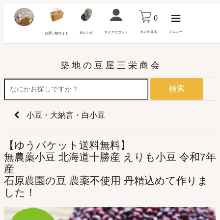
0
カゴを見る
メニュー
マイアカウント
豆レシピ
お買い物ガイド
築 地 の 豆 屋 三 栄 商 会
検索
小豆・大納言・白小豆
【ゆうパケット送料無料】
無農薬小豆 北海道十勝産 えりも小豆 令和7年
産
石原農園の豆 農薬不使用 丹精込めて作りま
した！