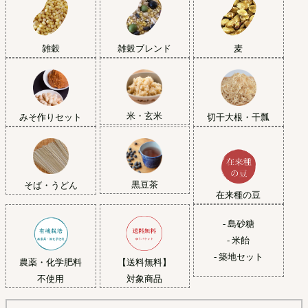
雑穀
雑穀ブレンド
麦
米・玄米
みそ作りセット
切干大根・干瓢
黒豆茶
そば・うどん
在来種の豆
- 島砂糖
- 米飴
- 築地セット
農薬・化学肥料
【送料無料】
不使用
対象商品